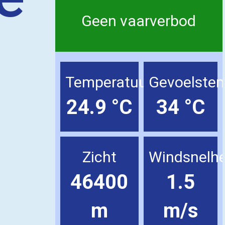
Geen vaarverbod
Temperatuur
Gevoelste
24.9 °C
34 °C
Zicht
Windsnelhe
46400
1.5
m
m/s