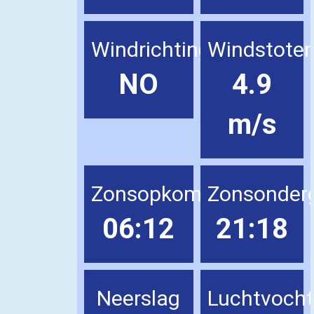
Windrichting
Windstote
NO
4.9
m/s
Zonsopkomst
Zonsonder
06:12
21:18
Neerslag
Luchtvocht