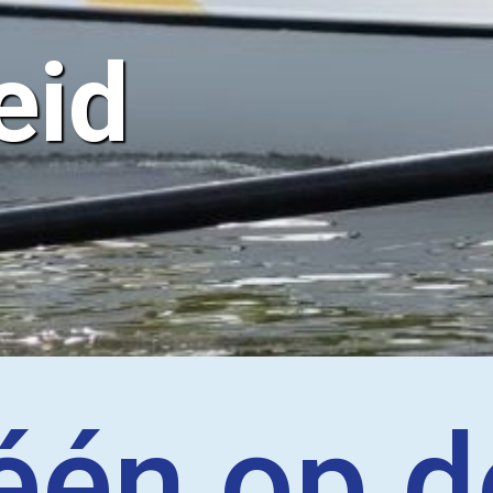
eid
léén op d