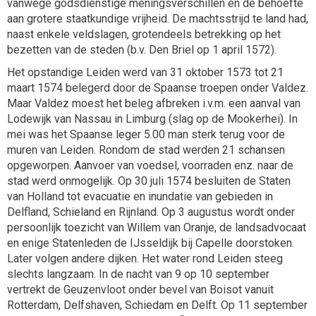
vanwege godsdienstige meningsverschillen en de behoefte
aan grotere staatkundige vrijheid. De machtsstrijd te land had,
naast enkele veldslagen, grotendeels betrekking op het
bezetten van de steden (b.v. Den Briel op 1 april 1572).
Het opstandige Leiden werd van 31 oktober 1573 tot 21
maart 1574 belegerd door de Spaanse troepen onder Valdez.
Maar Valdez moest het beleg afbreken i.v.m. een aanval van
Lodewijk van Nassau in Limburg (slag op de Mookerhei). In
mei was het Spaanse leger 5.00 man sterk terug voor de
muren van Leiden. Rondom de stad werden 21 schansen
opgeworpen. Aanvoer van voedsel, voorraden enz. naar de
stad werd onmogelijk. Op 30 juli 1574 besluiten de Staten
van Holland tot evacuatie en inundatie van gebieden in
Delfland, Schieland en Rijnland. Op 3 augustus wordt onder
persoonlijk toezicht van Willem van Oranje, de landsadvocaat
en enige Statenleden de IJsseldijk bij Capelle doorstoken.
Later volgen andere dijken. Het water rond Leiden steeg
slechts langzaam. In de nacht van 9 op 10 september
vertrekt de Geuzenvloot onder bevel van Boisot vanuit
Rotterdam, Delfshaven, Schiedam en Delft. Op 11 september