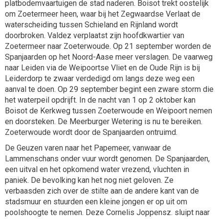
platbodemvaartuigen de stad naderen. Boisot trekt oostelijk
om Zoetermeer heen, waar bij het Zegwaardse Verlaat de
waterscheiding tussen Schieland en Rijnland wordt
doorbroken. Valdez verplaatst zijn hoofdkwartier van
Zoetermeer naar Zoeterwoude. Op 21 september worden de
Spanjaarden op het Noord-Aase meer verslagen. De vaarweg
naar Leiden via de Weipoortse Vliet en de Oude Rijn is bij
Leiderdorp te zwaar verdedigd om langs deze weg een
aanval te doen. Op 29 september begint een zware storm die
het waterpeil opdrijft. In de nacht van 1 op 2 oktober kan
Boisot de Kerkweg tussen Zoeterwoude en Weipoort nemen
en doorsteken. De Meerburger Wetering is nu te bereiken.
Zoeterwoude wordt door de Spanjaarden ontruimd.
De Geuzen varen naar het Papemeer, vanwaar de
Lammenschans onder vuur wordt genomen. De Spanjaarden,
een uitval en het opkomend water vrezend, vluchten in
paniek. De bevolking kan het nog niet geloven. Ze
verbaasden zich over de stilte aan de andere kant van de
stadsmuur en stuurden een kleine jongen er op uit om
poolshoogte te nemen. Deze Cornelis Joppensz. sluipt naar