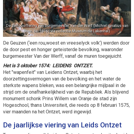
De zelfopoffering van burgemeester Van der Werf (Michiel Ignatius van
Bree, ca. 1816 | via collectie Museum de Lakenhal)
De Geuzen (‘een rou,woest en vreeselyck volk’) werden door
de door pest en honger geteisterde bevolking, waaronder
burgemeester Van der Werff, vanaf de muren toegejuicht.
Het is 3 oktober 1574: LEIDENS ONTZET.
Het "wapenfeit" van Leidens Ontzet, waarbij het
doorzettingsvermogen van de bevolking en het water de
sterkste wapens bleken, was een belangrijke mijlpaal in de
strijd om de onafhankelijkheid van de Republiek. Als blijvend
monument schonk Prins Willem van Oranje de stad zijn
Hogeschool, thans Universiteit, die reeds op 8 februari 1575,
vier maanden na het Ontzet, werd ingewijd.
De jaarlijkse viering van Leids Ontzet