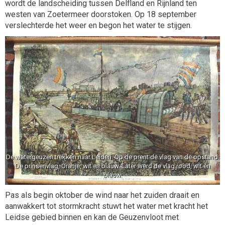
wordt de landscheiding tussen Delfland en Rijnland ten
westen van Zoetermeer doorstoken. Op 18 september
verslechterde het weer en begon het water te stijgen.
De watergeuzen trekken naar Leiden. Op de prent de vlag van de opstand:
De prinsenvlag, Oranje, wit en blauw. Later werd de vlag rood, wit en
blauw.
Pas als begin oktober de wind naar het zuiden draait en
aanwakkert tot stormkracht stuwt het water met kracht het
Leidse gebied binnen en kan de Geuzenvloot met