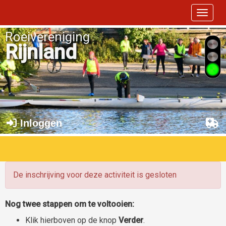
Toggle 
Roeivereniging
Rijnland
Inloggen
De inschrijving voor deze activiteit is gesloten
Nog twee stappen om te voltooien:
Klik hierboven op de knop
Verder
.