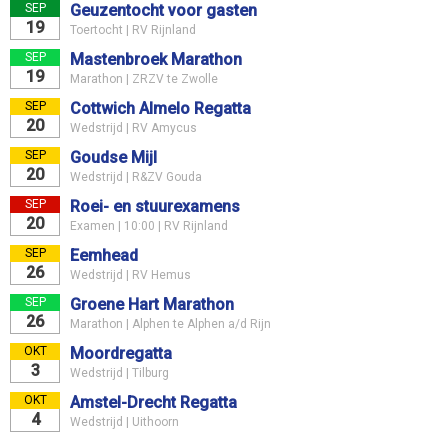
SEP
Geuzentocht voor gasten
19
Toertocht | RV Rijnland
SEP
Mastenbroek Marathon
19
Marathon | ZRZV te Zwolle
SEP
Cottwich Almelo Regatta
20
Wedstrijd | RV Amycus
SEP
Goudse Mijl
20
Wedstrijd | R&ZV Gouda
SEP
Roei- en stuurexamens
20
Examen | 10:00 | RV Rijnland
SEP
Eemhead
26
Wedstrijd | RV Hemus
SEP
Groene Hart Marathon
26
Marathon | Alphen te Alphen a/d Rijn
OKT
Moordregatta
3
Wedstrijd | Tilburg
OKT
Amstel-Drecht Regatta
4
Wedstrijd | Uithoorn