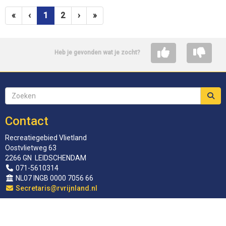
(huidige)
«
‹
1
2
›
»
Heb je gevonden wat je zocht?
Contact
Recreatiegebied Vlietland
Oostvlietweg 63
2266 GN LEIDSCHENDAM
071-5610314
NL07 INGB 0000 7056 66
siraterceS
@rvrijnland.nl