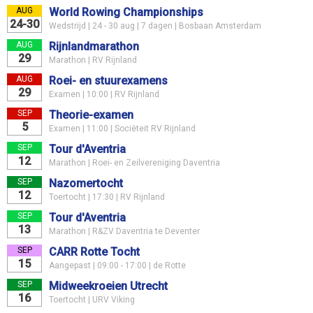
AUG
World Rowing Championships
24-30
Wedstrijd | 24 - 30 aug | 7 dagen | Bosbaan Amsterdam
AUG
Rijnlandmarathon
29
Marathon | RV Rijnland
AUG
Roei- en stuurexamens
29
Examen | 10:00 | RV Rijnland
SEP
Theorie-examen
5
Examen | 11:00 | Sociëteit RV Rijnland
SEP
Tour d'Aventria
12
Marathon | Roei- en Zeilvereniging Daventria
SEP
Nazomertocht
12
Toertocht | 17:30 | RV Rijnland
SEP
Tour d'Aventria
13
Marathon | R&ZV Daventria te Deventer
SEP
CARR Rotte Tocht
15
Aangepast | 09:00 - 17:00 | de Rotte
SEP
Midweekroeien Utrecht
16
Toertocht | URV Viking