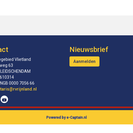
act
Nieuwsbrief
gebied Vlietland
Aanmelden
tweg 63
 LEIDSCHENDAM
610314
INGB 0000 7056 66
erceS
@rvrijnland.nl
Powered by e-Captain.nl