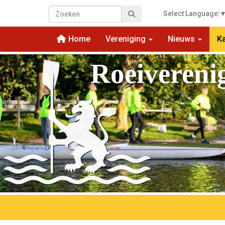
Select Language
Home
Vereniging
Nieuws
K
Roeivereni