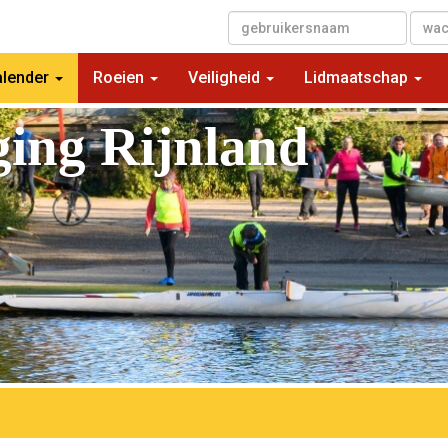
▼
alender
Roeien
Veiligheid
Lidmaatschap
ging Rijnland