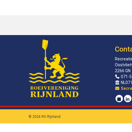
Cont
Recreatie
Oostvlie
2266 GN
071-5
NL07 
sirat
© 2026 RV Rijnland