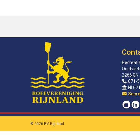
Cont
Recreatie
Oostvlie
2266 GN
071-5
NL07 
sirat
© 2026 RV Rijnland