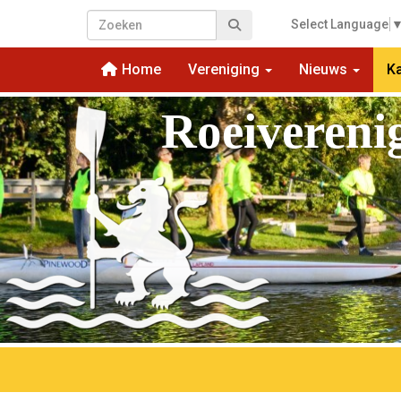
Select Language
Home
Vereniging
Nieuws
K
Roeivereni