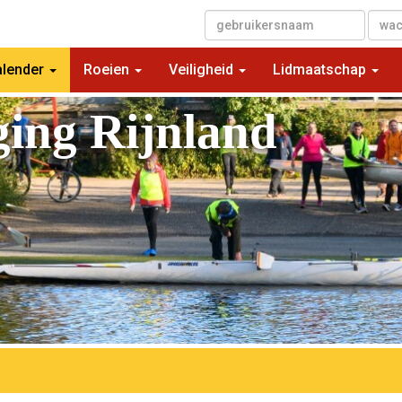
▼
alender
Roeien
Veiligheid
Lidmaatschap
ging Rijnland