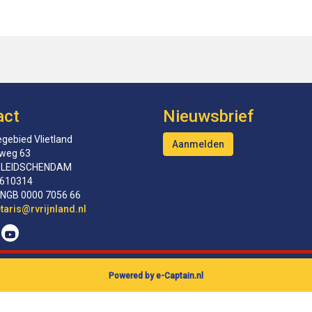
act
Nieuwsbrief
gebied Vlietland
Aanmelden
tweg 63
 LEIDSCHENDAM
610314
INGB 0000 7056 66
erceS
@rvrijnland.nl
Powered by e-Captain.nl