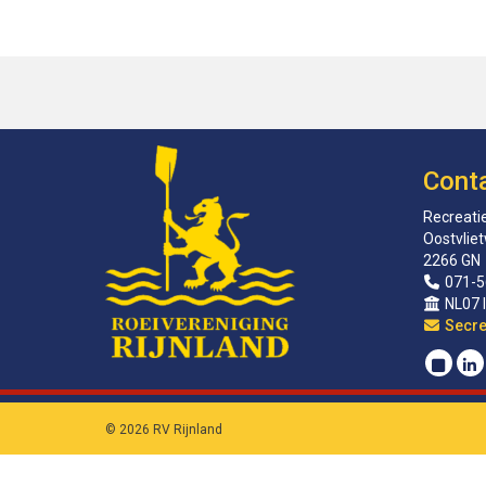
Cont
Recreatie
Oostvlie
2266 GN
071-5
NL07 
sirat
© 2026 RV Rijnland