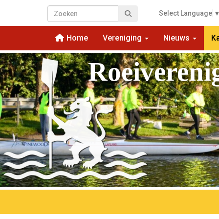
Select Language
Home
Vereniging
Nieuws
K
Roeivereni