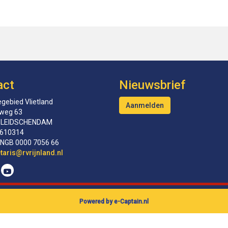
act
Nieuwsbrief
gebied Vlietland
Aanmelden
tweg 63
 LEIDSCHENDAM
610314
INGB 0000 7056 66
erceS
@rvrijnland.nl
Powered by e-Captain.nl