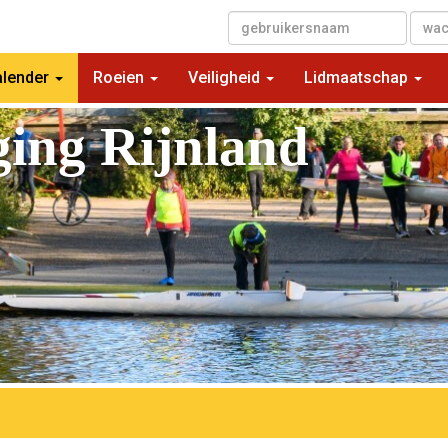
▼
alender
Roeien
Veiligheid
Lidmaatschap
ging Rijnland