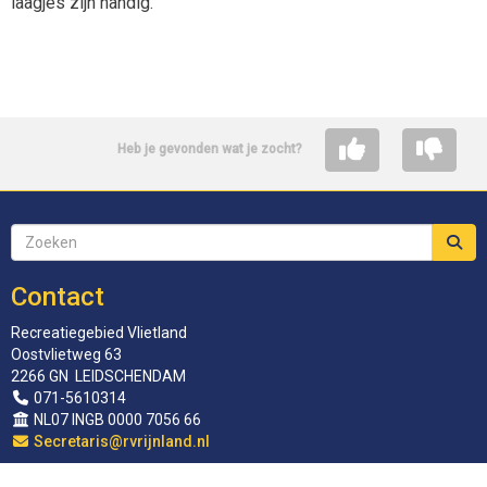
laagjes zijn handig.
Heb je gevonden wat je zocht?
Contact
Recreatiegebied Vlietland
Oostvlietweg 63
2266 GN LEIDSCHENDAM
071-5610314
NL07 INGB 0000 7056 66
siraterceS
@rvrijnland.nl