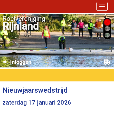
Toggle 
Roeivereniging
Rijnland
Inloggen
Nieuwjaarswedstrijd
zaterdag 17 januari 2026