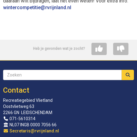
daaraan wilt bijdragen, laat het even weten! Voor extra info:
eititepmocretniw
@rvrijnland.nl
Heb je gevonden wat je zocht?
Contact
Recreatiegebied Vlietland
Oostvlietweg 63
2266 GN LEIDSCHENDAM
071-5610314
NL07 INGB 0000 7056 66
siraterceS
@rvrijnland.nl