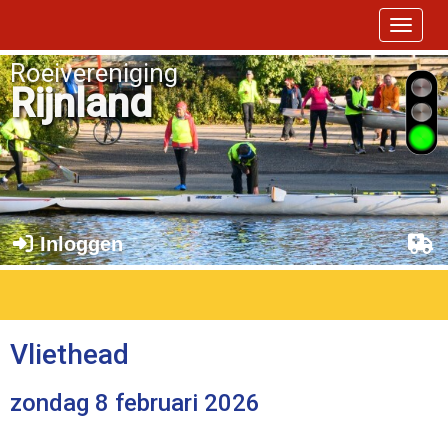
Toggle 
Roeivereniging
Rijnland
Inloggen
Vliethead
zondag 8 februari 2026