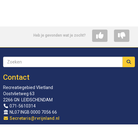
Heb je gevonden wat je zocht?
Contact
Recreatiegebied Vlietland
Oostvlietweg 63
2266 GN LEIDSCHENDAM
071-5610314
NL07 INGB 0000 7056 66
siraterceS
@rvrijnland.nl