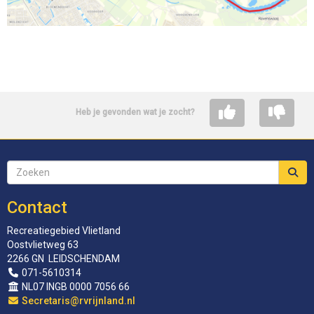
Heb je gevonden wat je zocht?
Contact
Recreatiegebied Vlietland
Oostvlietweg 63
2266 GN LEIDSCHENDAM
071-5610314
NL07 INGB 0000 7056 66
siraterceS
@rvrijnland.nl