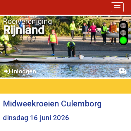
Toggle 
Roeivereniging
Rijnland
Inloggen
Midweekroeien Culemborg
dinsdag 16 juni 2026