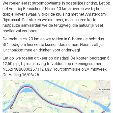
We roeien eerst stroomopwaarts in oostelijke richting. Let op
het veer bij Beusichem! Na ca. 10 km arriveren we bij het
dorpje Ravenswaaij, vlakbij de kruising met het Amsterdam-
Rijnkanaal. Dat steken we niet over, maar na een korte
rustpauze aanvaarden we de terugweg, die natuurlijk véél
sneller zal verlopen.
De tocht is ca. 20 km en we roeien in C-boten Je hebt dus
St4 nodig om hieraan te kunnen deelnemen. Neem zelf je
lunchpakket mee en drinken voor onderweg!
Let op: we roeien dit keer op dinsdag!
De kosten bedragen €
12,50 p.p., bij inschrijving te voldoen op rekeningnummer
NL62INGB0000257312 t.n.v. Tourcommissie o.v.v. midweek
De Helling 16/06/26.