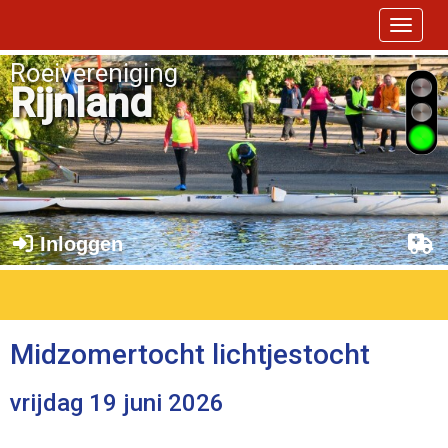
Toggle 
Roeivereniging
Rijnland
Inloggen
Midzomertocht lichtjestocht
vrijdag 19 juni 2026