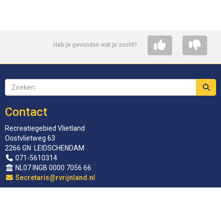
Heb je gevonden wat je zocht?
Contact
Recreatiegebied Vlietland
Oostvlietweg 63
2266 GN LEIDSCHENDAM
071-5610314
NL07 INGB 0000 7056 66
siraterceS
@rvrijnland.nl