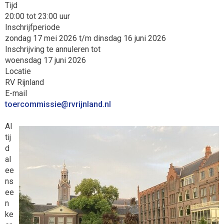
Tijd
20:00 tot 23:00 uur
Inschrijfperiode
zondag 17 mei 2026 t/m dinsdag 16 juni 2026
Inschrijving te annuleren tot
woensdag 17 juni 2026
Locatie
RV Rijnland
E-mail
eissimmocreot
@rvrijnland.nl
Al
tij
d
al
ee
ns
ee
n
ke