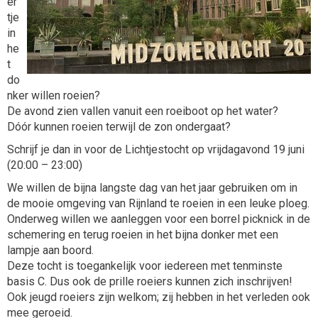
er
tje
in
he
t
do
nker willen roeien?
De avond zien vallen vanuit een roeiboot op het water?
Dóór kunnen roeien terwijl de zon ondergaat?
Schrijf je dan in voor de Lichtjestocht op vrijdagavond 19 juni
(20:00 – 23:00)
We willen de bijna langste dag van het jaar gebruiken om in
de mooie omgeving van Rijnland te roeien in een leuke ploeg.
Onderweg willen we aanleggen voor een borrel picknick in de
schemering en terug roeien in het bijna donker met een
lampje aan boord.
Deze tocht is toegankelijk voor iedereen met tenminste
basis C. Dus ook de prille roeiers kunnen zich inschrijven!
Ook jeugd roeiers zijn welkom; zij hebben in het verleden ook
mee geroeid.