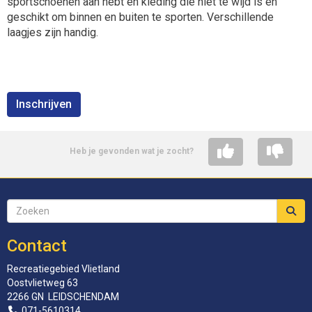
sportschoenen aan hebt en kleding die niet te wijd is en
geschikt om binnen en buiten te sporten. Verschillende
laagjes zijn handig.
Inschrijven
Heb je gevonden wat je zocht?
Contact
Recreatiegebied Vlietland
Oostvlietweg 63
2266 GN LEIDSCHENDAM
071-5610314