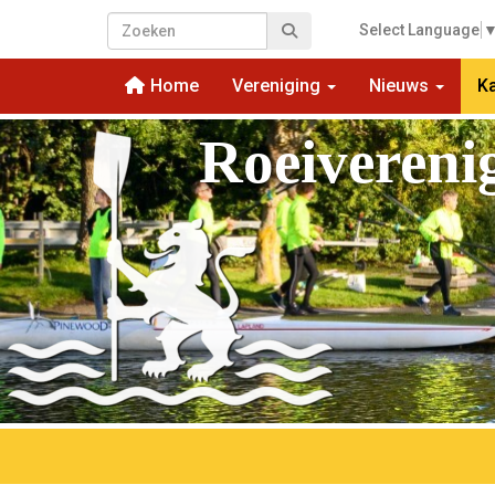
Select Language
Home
Vereniging
Nieuws
K
Roeivereni