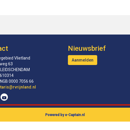
act
Nieuwsbrief
gebied Vlietland
Aanmelden
tweg 63
 LEIDSCHENDAM
610314
INGB 0000 7056 66
erceS
@rvrijnland.nl
Powered by e-Captain.nl