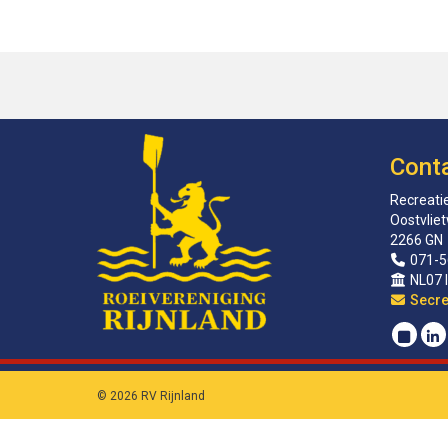
Cont
Recreatie
Oostvlie
2266 GN
071-5
NL07 
sirat
© 2026 RV Rijnland