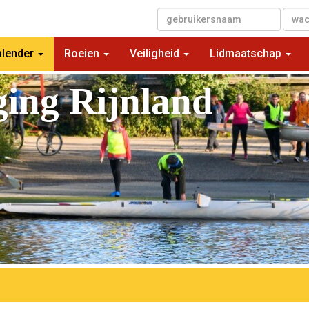
▼
alender
Roeien
Veiligheid
Lidmaatschap
ging Rijnland