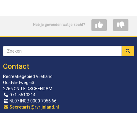
Heb je gevonden wat je zocht?
Contact
Recreatiegebied Vlietland
Oostvlietweg 63
2266 GN LEIDSCHENDAM
071-5610314
NL07 INGB 0000 7056 66
siraterceS
@rvrijnland.nl