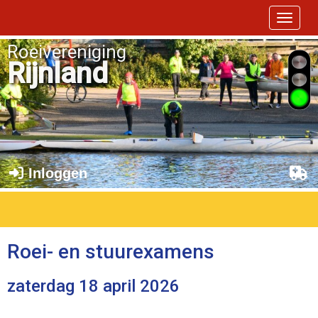
Toggle 
Roeivereniging
Rijnland
Inloggen
Roei- en stuurexamens
zaterdag 18 april 2026