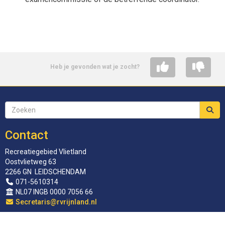
Heb je gevonden wat je zocht?
Contact
Recreatiegebied Vlietland
Oostvlietweg 63
2266 GN LEIDSCHENDAM
071-5610314
NL07 INGB 0000 7056 66
siraterceS
@rvrijnland.nl