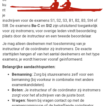
ku
nt
je
inschrijven voor de examens S1, S2, S3, B1, B2, B3, St4 of
St8. De examens
Ba-C
en
St2
zijn uitsluitend toegankelijk
voor zij-instromers; voor overige leden vindt beoordeling
plaats door de instructeur en een tweede beoordelaar.
Je mag alleen deelnemen met toestemming van je
instructeur of de coördinator zij-instromers. De exacte
starttijden hangen af van het aantal deelnemers en het type
examens; je wordt hierover vooraf geïnformeerd.
Belangrijke aandachtspunten:
Bemanning:
Zorg bij stuurexamens zelf voor een
bemanning (bij voorkeur in combinatie met andere
examenkandidaten).
Boten:
Je instructeur of de coördinator zij-instromers
zorgt voor het afschrijven van de juiste boot.
Vragen:
Neem bij vragen contact op met de
examencommissie of de betreffende coördinator.