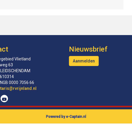
act
Nieuwsbrief
gebied Vlietland
Aanmelden
tweg 63
 LEIDSCHENDAM
610314
INGB 0000 7056 66
erceS
@rvrijnland.nl
Powered by e-Captain.nl