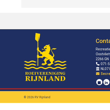
Cont
Recreatie
Oostvlie
2266 GN
071-5
NL07 
sirat
© 2026 RV Rijnland