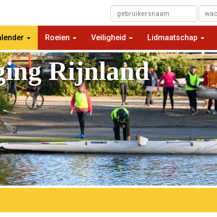
▼
alender
Roeien
Veiligheid
Lidmaatschap
ging Rijnland