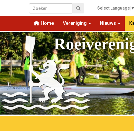
Select Language
Home
Vereniging
Nieuws
K
Roeivereni