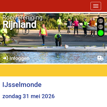
Toggle 
Roeivereniging
Rijnland
Inloggen
IJsselmonde
zondag 31 mei 2026