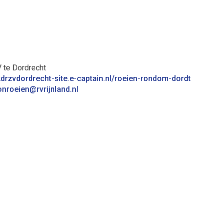
te Dordrecht
/kdrzvdordrecht-site.e-captain.nl/roeien-rondom-dordt
nohtaram
@rvrijnland.nl