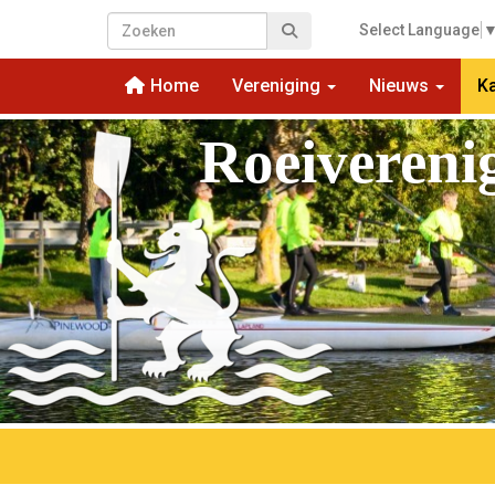
Select Language
Home
Vereniging
Nieuws
K
Roeivereni