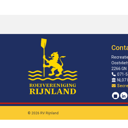
Cont
Recreatie
Oostvlie
2266 GN
071-5
NL07 
sirat
© 2026 RV Rijnland