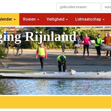
▼
alender
Roeien
Veiligheid
Lidmaatschap
ging Rijnland