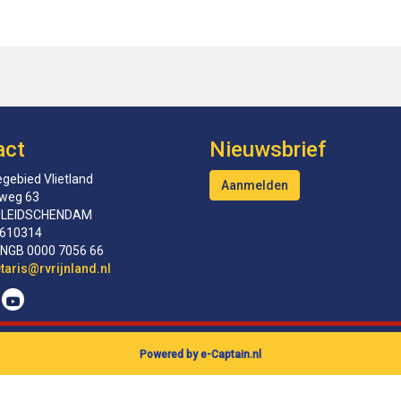
act
Nieuwsbrief
gebied Vlietland
Aanmelden
tweg 63
 LEIDSCHENDAM
610314
INGB 0000 7056 66
erceS
@rvrijnland.nl
Powered by e-Captain.nl