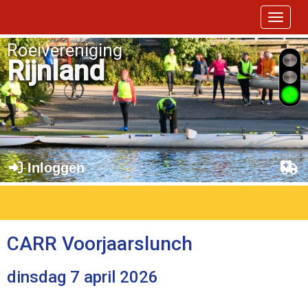
Toggle 
Roeivereniging
Rijnland
Inloggen
CARR Voorjaarslunch
dinsdag 7 april 2026