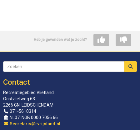
Heb je gevonden wat je zocht?
Contact
Recreatiegebied Vlietland
Oostvlietweg 63
2266 GN LEIDSCHENDAM
071-5610314
NL07 INGB 0000 7056 66
siraterceS
@rvrijnland.nl