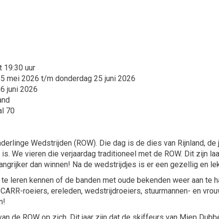
t 19:30 uur
15 mei 2026 t/m donderdag 25 juni 2026
26 juni 2026
and
l 70
Onderlinge Wedstrijden (ROW). Die dag is de dies van Rijnland, de 
d is. We vieren die verjaardag traditioneel met de ROW. Dit zijn 
angrijker dan winnen! Na de wedstrijdjes is er een gezellig en l
te leren kennen of de banden met oude bekenden weer aan te hal
rs, CARR-roeiers, ereleden, wedstrijdroeiers, stuurmannen- en vro
in!
van de ROW op zich. Dit jaar zijn dat de skiffeurs van Miep Dubb