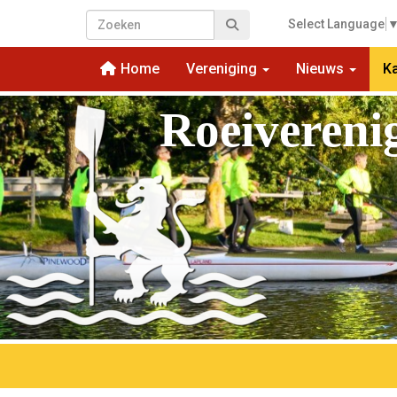
Select Language
Home
Vereniging
Nieuws
K
Roeivereni