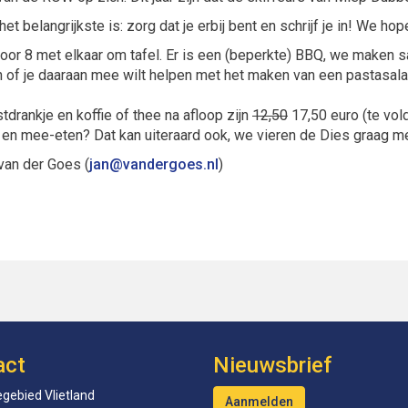
 belangrijkste is: zorg dat je erbij bent en schrijf je in! We hopen
voor 8 met elkaar om tafel. Er is een (beperkte) BBQ, we maken 
ven of je daaraan mee wilt helpen met het maken van een pastasa
tdrankje en koffie of thee na afloop zijn
12,50
17,50 euro (te vol
n en mee-eten? Dat kan uiteraard ook, we vieren de Dies graag me
van der Goes (
naj
@vandergoes.nl
)
act
Nieuwsbrief
gebied Vlietland
Aanmelden