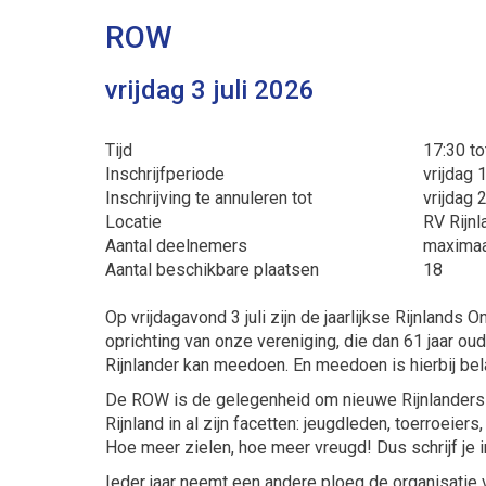
ROW
vrijdag 3 juli 2026
Tijd
17:30 to
Inschrijfperiode
vrijdag 
Inschrijving te annuleren tot
vrijdag 
Locatie
RV Rijnl
Aantal deelnemers
maximaa
Aantal beschikbare plaatsen
18
Op vrijdagavond 3 juli zijn de jaarlijkse Rijnlands 
oprichting van onze vereniging, die dan 61 jaar ou
Rijnlander kan meedoen. En meedoen is hierbij bel
De ROW is de gelegenheid om nieuwe Rijnlanders 
Rijnland in al zijn facetten: jeugdleden, toerroeie
Hoe meer zielen, hoe meer vreugd! Dus schrijf je 
Ieder jaar neemt een andere ploeg de organisatie 