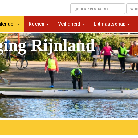
▼
alender
Roeien
Veiligheid
Lidmaatschap
ging Rijnland