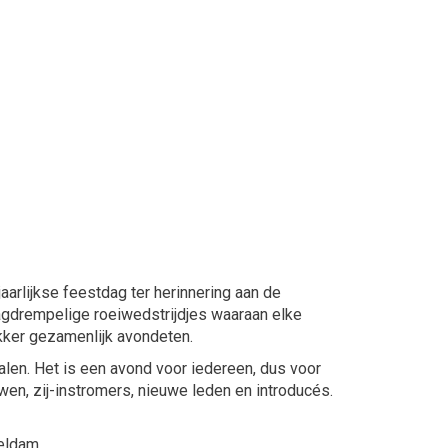
jaarlijkse feestdag ter herinnering aan de
laagdrempelige roeiwedstrijdjes waaraan elke
ekker gezamenlijk avondeten.
en. Het is een avond voor iedereen, dus voor
uwen, zij-instromers, nieuwe leden en introducés.
eldam.