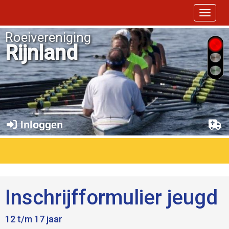
Toggle 
Roeivereniging
Rijnland
Inloggen
Inschrijfformulier jeugd
12 t/m 17 jaar