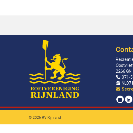
Cont
Recreatie
Oostvlie
2266 GN
071-5
NL07 
sirat
© 2026 RV Rijnland