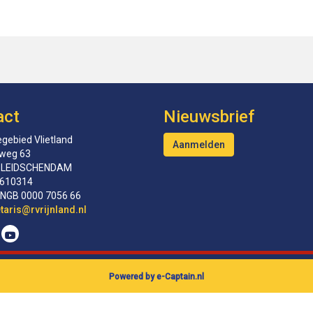
act
Nieuwsbrief
gebied Vlietland
Aanmelden
tweg 63
 LEIDSCHENDAM
610314
INGB 0000 7056 66
erceS
@rvrijnland.nl
Powered by e-Captain.nl