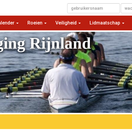
▼
alender
Roeien
Veiligheid
Lidmaatschap
ging Rijnland