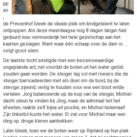
pp
en
,
de Princenhof bleek de ideale plek om bridgetalent te laten
ontpoppen. Als deze meerdaagse nog 8 dagen langer had
geduurd was vermoedelijk het hele gezelschap aan het
kaarten geslagen. Want waar één schaap over de dam is …
volgt groot slem.
De laatste tocht eindigde met een bezienswaardige
ongeplande act, net voordat de boten uit het water getild
zouden gaan worden. De steiger lag vol met roeiers die de
steiger barricadeerden met als doel om de boot, bij de
stevige zijwind, veilig te houden voor wie een boot wilde
verlaten. Jörg balanceerde op de kop van de steiger, Michiel
dacht steun te vinden bij Jörg, maar de admiraal liet het
afweten, raakte zelf bijna uit positie, en Michiel helemaal!
Zijn linkerbil kuste het water. Er zat voor Michiel maar een
ding op: droge kleren aantrekken.
Later bleek, toen we de boten weer op Rijnland op hun plek