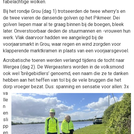
fabelachtige wolken.
Bij het rondje Grou (dag 1) trotseerden de twee wherry’s en
de twee vieren de dansende golven op het Pikmeer. Dei
golven liepen maar al te graag binnen bij de boegen, bleek
later. Onverstoorbaar deden de stuurmannen en -vrouwen hun
werk. Vlak daarvoor hadden we aangelegd bij de
voorjaarsmarkt in Grou, waar regen en wind zorgden voor
klapperende marktkramen in plaats van een voorjaarsgevoel.
Acrobatische toeren werden verlangd tijdens de tocht naar
Wergea (dag 2). De Wergeasters worden in de volksmond
ook wel ‘brêgebidlers’ genoemd, een naam die ze te danken
hebben aan het heffen van tol bij de vele bruggen die het
dorp vroeger bezat.
Dus: spanning en sensatie voor allen: 3x
va
lle
n
en
sli
pp
en