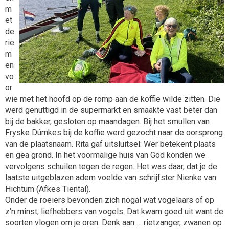
m
et
de
rie
m
en
vo
or
wie met het hoofd op de romp aan de koffie wilde zitten. Die
werd genuttigd in de supermarkt en smaakte vast beter dan
bij de bakker, gesloten op maandagen. Bij het smullen van
Fryske Dúmkes bij de koffie werd gezocht naar de oorsprong
van de plaatsnaam. Rita gaf uitsluitsel: Wer betekent plaats
en gea grond. In het voormalige huis van God konden we
vervolgens schuilen tegen de regen. Het was daar, dat je de
laatste uitgeblazen adem voelde van schrijfster Nienke van
Hichtum (Afkes Tiental).
Onder de roeiers bevonden zich nogal wat vogelaars of op
z’n minst, liefhebbers van vogels. Dat kwam goed uit want de
soorten vlogen om je oren. Denk aan … rietzanger, zwanen op