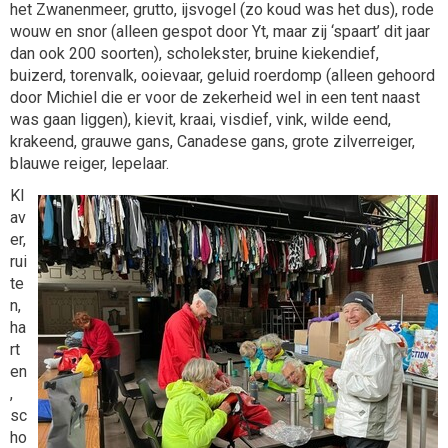
het Zwanenmeer, grutto, ijsvogel (zo koud was het dus), rode
wouw en snor (alleen gespot door Yt, maar zij ‘spaart’ dit jaar
dan ook 200 soorten), scholekster, bruine kiekendief,
buizerd, torenvalk, ooievaar, geluid roerdomp (alleen gehoord
door Michiel die er voor de zekerheid wel in een tent naast
was gaan liggen), kievit, kraai, visdief, vink, wilde eend,
krakeend, grauwe gans, Canadese gans, grote zilverreiger,
blauwe reiger, lepelaar.
Kl
av
er,
rui
te
n,
ha
rt
en
,
sc
ho