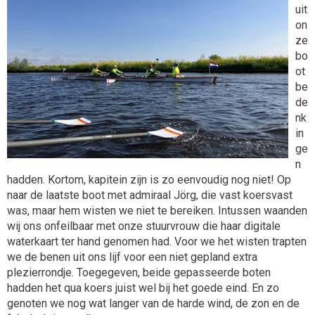
uit
on
ze
bo
ot
be
de
nk
in
ge
n
hadden. Kortom, kapitein zijn is zo eenvoudig nog niet! Op
naar de laatste boot met admiraal Jörg, die vast koersvast
was, maar hem wisten we niet te bereiken. Intussen waanden
wij ons onfeilbaar met onze stuurvrouw die haar digitale
waterkaart ter hand genomen had. Voor we het wisten trapten
we de benen uit ons lijf voor een niet gepland extra
plezierrondje. Toegegeven, beide gepasseerde boten
hadden het qua koers juist wel bij het goede eind. En zo
genoten we nog wat langer van de harde wind, de zon en de