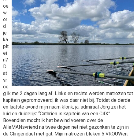
oe
w
or
d
je
ka
pit
ei
n?
D
at
vr
oe
g ik me 2 dagen lang af. Links en rechts werden matrozen tot
kapitein gepromoveerd, ik was daar niet bij. Totdat de derde
en laatste avond mijn naam klonk, ja, admiraal Jörg zei het
luid en duidelijk: “Cathrien is kapitein van een C4X”.
Bovendien mocht ik het bewind voeren over de
AlleMANsvriend na twee dagen net niet gezonken te zijn in
de Clingendael met gat. Mijn matrozen bleken 5 VROUWen,