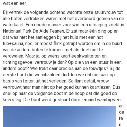
wat een eer.
Bij vertrek de volgende ochtend wachtte onze stuurvrouw tot
alle boten vertrokken waren met het overboord gooien van de
waterkaart. Een goede manier voor wie een uitdaging zoekt in
Nationaal Park De Alde Feanen. Er zat maar één ding op en
dat was níet het aanleggen bij het huis met een hot
tub+sauna, nee, er moest flink getrapt worden om in de buurt
van de andere boten te komen, met als doel niet te
verdwalen. Maar ja, op wiens kaartleeskwaliteiten en
richtingsgevoel vertrouw je dan? Op die van een stuur in een
andere boot? Wie trekt daar precies aan de touwtjes? Bij de
eerste boot die we inhaalden durfden we dat niet aan, op
basis van feiten uit het verleden. Saillant detail, vrouw
vertrouwt haar man niet op het goed kunnen kaartlezen. Dus
snel op naar de volgende boot in de hoop dat die goed op
koers lag.
Die boot werd gestuurd door iemand waarbij weer
an
de
re
n