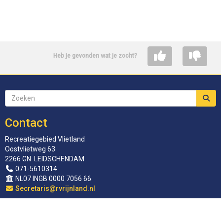
Heb je gevonden wat je zocht?
Contact
Recreatiegebied Vlietland
Oostvlietweg 63
2266 GN LEIDSCHENDAM
071-5610314
NL07 INGB 0000 7056 66
siraterceS
@rvrijnland.nl