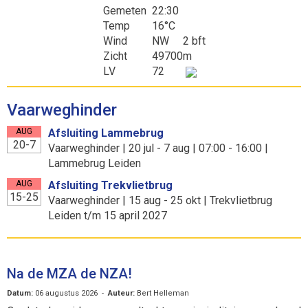
Gemeten
22:30
Temp
16°C
Wind
NW
2 bft
Zicht
49700
m
LV
72
Vaarweghinder
AUG
Afsluiting Lammebrug
20-7
Vaarweghinder | 20 jul - 7 aug | 07:00 - 16:00 |
Lammebrug Leiden
AUG
Afsluiting Trekvlietbrug
15-25
Vaarweghinder | 15 aug - 25 okt | Trekvlietbrug
Leiden t/m 15 april 2027
Na de MZA de NZA!
Datum:
06 augustus 2026 -
Auteur:
Bert Helleman