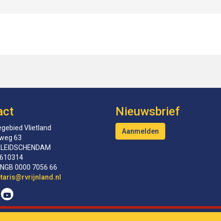
act
Nieuwsbrief
gebied Vlietland
Aanmelden
tweg 63
 LEIDSCHENDAM
610314
INGB 0000 7056 66
erceS
@rvrijnland.nl