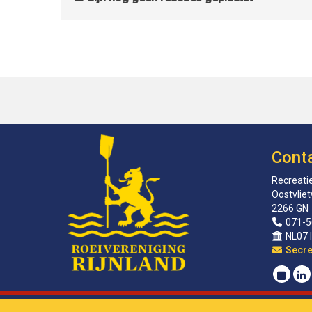
Cont
Recreatie
Oostvlie
2266 GN
071-5
NL07 
sirat