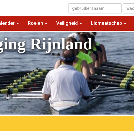
▼
alender
Roeien
Veiligheid
Lidmaatschap
ging Rijnland