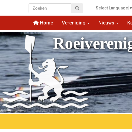
Select Language
Home
Vereniging
Nieuws
K
Roeivereni