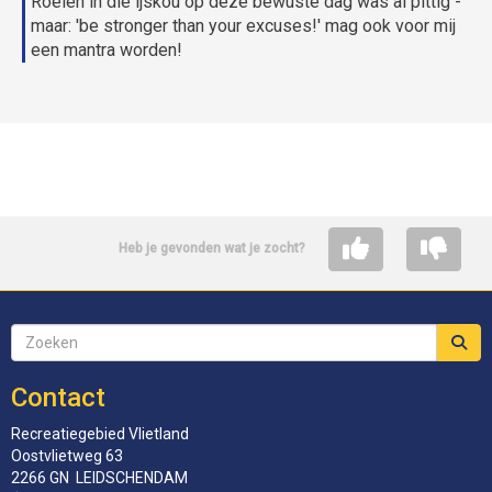
Roeien in die ijskou op deze bewuste dag was al pittig -
maar: 'be stronger than your excuses!' mag ook voor mij
een mantra worden!
Heb je gevonden wat je zocht?
Contact
Recreatiegebied Vlietland
Oostvlietweg 63
2266 GN LEIDSCHENDAM