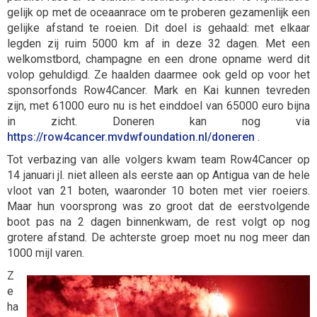
gelijk op met de oceaanrace om te proberen gezamenlijk een
gelijke afstand te roeien. Dit doel is gehaald: met elkaar
legden zij ruim 5000 km af in deze 32 dagen. Met een
welkomstbord, champagne en een drone opname werd dit
volop gehuldigd. Ze haalden daarmee ook geld op voor het
sponsorfonds Row4Cancer. Mark en Kai kunnen tevreden
zijn, met 61000 euro nu is het einddoel van 65000 euro bijna
in zicht. Doneren kan nog via
https://row4cancer.mvdwfoundation.nl/doneren
.
Tot verbazing van alle volgers kwam team Row4Cancer op
14 januari jl. niet alleen als eerste aan op Antigua van de hele
vloot van 21 boten, waaronder 10 boten met vier roeiers.
Maar hun voorsprong was zo groot dat de eerstvolgende
boot pas na 2 dagen binnenkwam, de rest volgt op nog
grotere afstand. De achterste groep moet nu nog meer dan
1000 mijl varen.
Z
e
ha