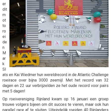
er
dit
m
ot
to
ro
ei
de
n
M
ar
k
Sl
ats en Kai Wiedmer hun wereldrecord in de Atlantic Challenge
roeirace over bijna 3000 zeemijl. Met het record van 32
dagen en 22 uur verbrijzelden ze het oude record voor pairs
met 5 dagen!
Op roeivereniging Rijnland kwam op 16 januari een groep
trouwe volgers bijeen om dit succes te vieren, maar ook hun
parallel race af te sluiten. Uiteindelijk roeiden 40 Rijnlanders