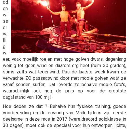
dd
en
wi
ss
el
va
lli
g
w
eer, vaak moeilijk roeien met hoge golven dwars, dagenlang
weinig tot geen wind en daarom erg heet (ruim 30 graden),
soms zelfs wat tegenwind. Pas de laatste week kwam de
verwachte ZO passaatwind door met mooie golven waar ze
vanaf konden surfen. Dat leverde ze behalve mooie foto's,
waarschijnlijk ook nog de prijs op voor de grootste
dagafstand van 100 mijl.
Hoe deden ze dat ? Behalve hun fysieke training, goede
voorbereiding en de ervaring van Mark tijdens zijn eerste
deelname in deze race in 2017 (wereldrecord soloklasse in
30 dagen), moet ook de speciaal voor hun ontworpen lichte,