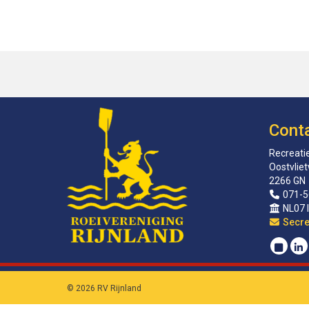
Cont
Recreatie
Oostvlie
2266 GN
071-5
NL07 
sirat
© 2026 RV Rijnland