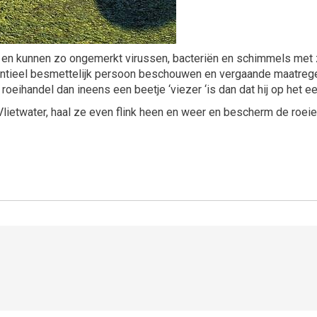
en kunnen zo ongemerkt virussen, bacteriën en schimmels met 
entieel besmettelijk persoon beschouwen en vergaande maatregel
oeihandel dan ineens een beetje ‘viezer ‘is dan dat hij op het eer
lietwater, haal ze even flink heen en weer en bescherm de roeier d