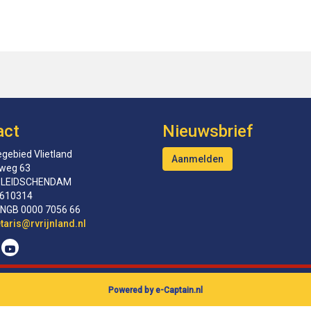
act
Nieuwsbrief
gebied Vlietland
Aanmelden
tweg 63
 LEIDSCHENDAM
610314
INGB 0000 7056 66
erceS
@rvrijnland.nl
Powered by e-Captain.nl