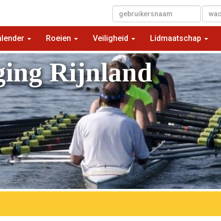
▼
alender
Roeien
Veiligheid
Lidmaatschap
ging Rijnland