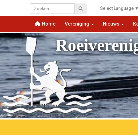
Select Language
Home
Vereniging
Nieuws
K
Roeivereni