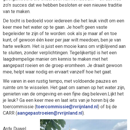
zo’n succes dat we hebben besloten er een nieuwe traditie
van te maken.
De tocht is bedoeld voor iedereen die het leuk vindt om een
keer mee het water op te gaan. Je hoeft geen vaste
begeleider te zijn of te worden: ook als je maar af en toe
kunt, of gewoon één keer per jaar wilt meedoen, ben je van
harte welkom. Het is juist een mooie kans om vrijblijvend aan
te sluiten, zonder verplichtingen. Tegelijkertijd is het een
laagdrempelige manier om kennis te maken met het
aangepast roeien en de groep eromheen. Je draait gewoon
mee, helpt waar nodig en ervaart vanzelf hoe het gaat.
We varen in een rustig tempo, met voldoende pauzes en
ruimte om te wisselen. Het gaat om samen op het water zijn,
genieten van de omgeving en een fijne dag beleven.Lijkt het
je leuk? Ga een keer mee en laat iets van je horen bij de
toercommissie (
eissimmocreot
@rvrijnland.nl
) of bij de
CARR (
neieortsapegnaa
@rvrijnland.nl
).
Ardy Duwel