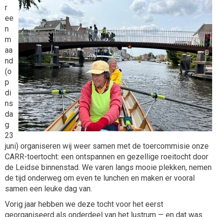
r
ee
n
m
aa
nd
(o
p
di
ns
da
g
23
juni) organiseren wij weer samen met de toercommisie onze
CARR-toertocht: een ontspannen en gezellige roeitocht door
de Leidse binnenstad. We varen langs mooie plekken, nemen
de tijd onderweg om even te lunchen en maken er vooral
samen een leuke dag van.
Vorig jaar hebben we deze tocht voor het eerst
georganiseerd als onderdeel van het lustrum — en dat was