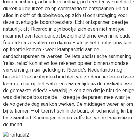
kinnen omhoog, schouders omlaag, probeerden we niet na te
duiken bij de inzet, en op commando te ontspannen. En dit
alles in skiff of dubbeltwee, op zich al een uitdaging voor
deze overtuigde boordroeisters. Echt ontspannen deed je
natuurlijk als Ricardo in zijn bootje zich even niet met jou
maar met een teamgenoot bezig hield en je even in je oude
fouten kon vervallen, om daarna – als je het bootje jouw kant
op hoorde komen - weer krampachtig aan de
aandachtspunten te werken. De iets sadistische aanmaning
‘relax, relax’ kon af en toe rekenen op een binnensmondse
verwensing, maar gelukkig is Ricardo’s Nederlands nog
beperkt. Drie ochtenden brachten we zo door: iedereen twee
keer een uur op het water en daarna tijdens de evaluatie van
de gemaakte video’s - waarbij je kon zien dat je niet de enige
was die hopeloos roeide – kreeg je de punten mee waar je
de volgende dag aan kon werken. De middagen waren er om
bij te komen – of toeristisch in de buurt, of schandalig lui bij
he zwembad. Sommigen namen zelfs het woord vakantie in
de mond.