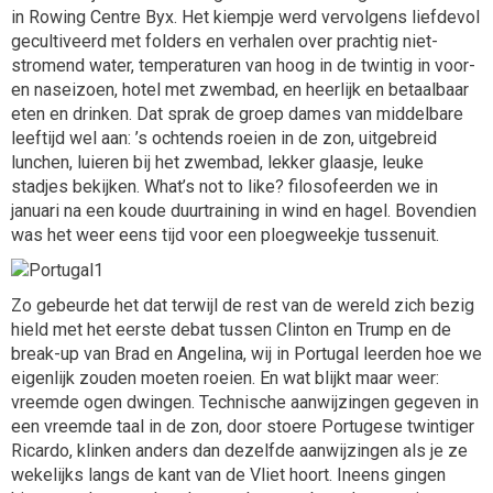
in Rowing Centre Byx. Het kiempje werd vervolgens liefdevol
gecultiveerd met folders en verhalen over prachtig niet-
stromend water, temperaturen van hoog in de twintig in voor-
en naseizoen, hotel met zwembad, en heerlijk en betaalbaar
eten en drinken. Dat sprak de groep dames van middelbare
leeftijd wel aan: ’s ochtends roeien in de zon, uitgebreid
lunchen, luieren bij het zwembad, lekker glaasje, leuke
stadjes bekijken. What’s not to like? filosofeerden we in
januari na een koude duurtraining in wind en hagel. Bovendien
was het weer eens tijd voor een ploegweekje tussenuit.
Zo gebeurde het dat terwijl de rest van de wereld zich bezig
hield met het eerste debat tussen Clinton en Trump en de
break-up van Brad en Angelina, wij in Portugal leerden hoe we
eigenlijk zouden moeten roeien. En wat blijkt maar weer:
vreemde ogen dwingen. Technische aanwijzingen gegeven in
een vreemde taal in de zon, door stoere Portugese twintiger
Ricardo, klinken anders dan dezelfde aanwijzingen als je ze
wekelijks langs de kant van de Vliet hoort. Ineens gingen