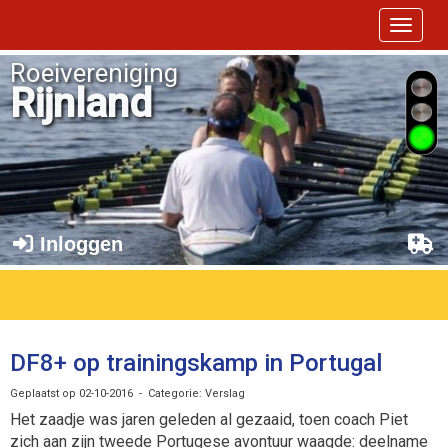
Toggle 
Roeivereniging
Rijnland
Inloggen
DF8+ op trainingskamp in Portugal
Geplaatst op 02-10-2016 - Categorie: Verslag
Het zaadje was jaren geleden al gezaaid, toen coach Piet
zich aan zijn tweede Portugese avontuur waagde: deelname