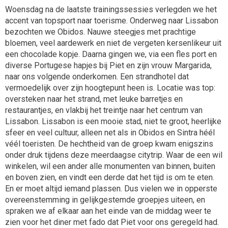
Woensdag na de laatste trainingssessies verlegden we het
accent van topsport naar toerisme. Onderweg naar Lissabon
bezochten we Obidos. Nauwe steegjes met prachtige
bloemen, veel aardewerk en niet de vergeten kersenlikeur uit
een chocolade kopje. Daarna gingen we, via een fles port en
diverse Portugese hapjes bij Piet en zijn vrouw Margarida,
naar ons volgende onderkomen. Een strandhotel dat
vermoedelijk over zijn hoogtepunt heen is. Locatie was top:
oversteken naar het strand, met leuke barretjes en
restaurantjes, en vlakbij het treintje naar het centrum van
Lissabon. Lissabon is een mooie stad, niet te groot, heerlijke
sfeer en veel cultuur, alleen net als in Obidos en Sintra héél
véél toeristen. De hechtheid van de groep kwam enigszins
onder druk tijdens deze meerdaagse citytrip. Waar de een wil
winkelen, wil een ander alle monumenten van binnen, buiten
en boven zien, en vindt een derde dat het tijd is om te eten.
En er moet altijd iemand plassen. Dus vielen we in opperste
overeenstemming in gelijkgestemde groepjes uiteen, en
spraken we af elkaar aan het einde van de middag weer te
zien voor het diner met fado dat Piet voor ons geregeld had.