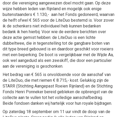
door die vereniging aangewezen doel mocht gaan. Op deze
wijze hebben leden van Rijnland en mogelijk ook enige
buitenstaanders € 1.130,- aan het Fonds gedoneerd, waarvan
de helft ofwel € 565 voor de LiteDuo bestemd is. Voor zover
ik de schenkers niet individueel heb kunnen bedanken
bedank ik hen hierbij. Voor wie de eerdere berichten over
deze actie gemist hebben: de LiteDuo is een lichte
dubbeltwee, die in tegenstelling tot de gangbare boten van
dit type breed gebouwd is en daardoor geschikt voor roeiers
met een beperking. De boot is vergelijkbaar met de Wijde Aa,
ook wel aangeduid als een zeeskiff, die door een particulier
aan de vereniging is geschonken.
Het bedrag van € 565 is onvoldoende voor de aanschaf van
de LiteDuo, die met riemen € 8.715,- kost. Gelukkig zijn de
STARR (Stichting Aangepast Roeien Rijnland) en de Stichting
Fonds Henri Ponneker bereid gebleken de opbrengst van de
collecte aan te vullen tot het volledige aanschafbedrag.
Beide fondsen danken wij hartelijk voor hun royale bijdragen.
Op zaterdag 18 september om 11 uur vindt de doop van de