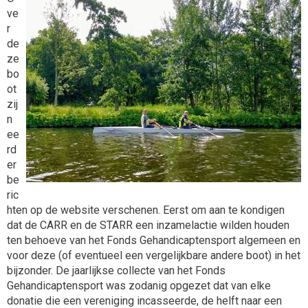
ve
r
de
ze
bo
ot
zij
n
ee
rd
er
be
ric
hten op de website verschenen. Eerst om aan te kondigen
dat de CARR en de STARR een inzamelactie wilden houden
ten behoeve van het Fonds Gehandicaptensport algemeen en
voor deze (of eventueel een vergelijkbare andere boot) in het
bijzonder. De jaarlijkse collecte van het Fonds
Gehandicaptensport was zodanig opgezet dat van elke
donatie die een vereniging incasseerde, de helft naar een