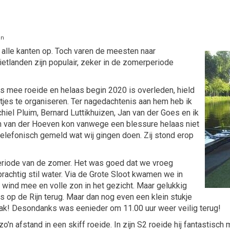
en
t alle kanten op. Toch varen de meesten naar
ietlanden zijn populair, zeker in de zomerperiode
ns mee roeide en helaas begin 2020 is overleden, hield
chtjes te organiseren. Ter nagedachtenis aan hem heb ik
chiel Pluim, Bernard Luttikhuizen, Jan van der Goes en ik
en van der Hoeven kon vanwege een blessure helaas niet
elefonisch gemeld wat wij gingen doen. Zij stond erop
periode van de zomer. Het was goed dat we vroeg
 prachtig stil water. Via de Grote Sloot kwamen we in
ind mee en volle zon in het gezicht. Maar gelukkig
s op de Rijn terug. Maar dan nog even een klein stukje
sbak! Desondanks was eenieder om 11.00 uur weer veilig terug!
'n afstand in een skiff roeide. In zijn S2 roeide hij fantastisch