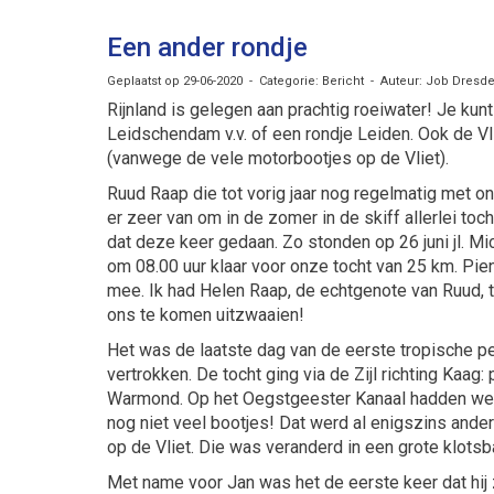
Een ander rondje
Geplaatst op 29-06-2020 - Categorie: Bericht - Auteur: Job Dresd
Rijnland is gelegen aan prachtig roeiwater! Je kun
Leidschendam v.v. of een rondje Leiden. Ook de Vl
(vanwege de vele motorbootjes op de Vliet).
Ruud Raap die tot vorig jaar nog regelmatig met o
er zeer van om in de zomer in de skiff allerlei to
dat deze keer gedaan. Zo stonden op 26 juni jl. Mi
om 08.00 uur klaar voor onze tocht van 25 km. Pi
mee. Ik had Helen Raap, de echtgenote van Ruud, t
ons te komen uitzwaaien!
Het was de laatste dag van de eerste tropische 
vertrokken. De tocht ging via de Zijl richting Kaag:
Warmond. Op het Oegstgeester Kanaal hadden we w
nog niet veel bootjes! Dat werd al enigszins ander
op de Vliet. Die was veranderd in een grote klot
Met name voor Jan was het de eerste keer dat hij zo