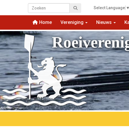
Select Language
Home
Vereniging
Nieuws
K
Roeivereni