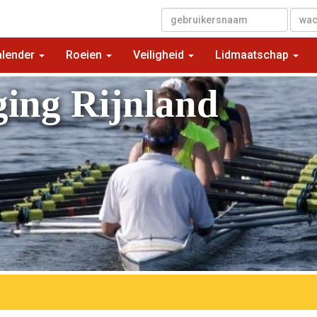
▼
alender
Roeien
Veiligheid
Lidmaatschap
ging Rijnland