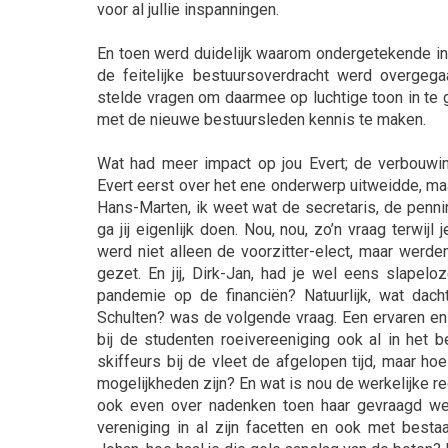
voor al jullie inspanningen.
En toen werd duidelijk waarom ondergetekende in e
de feitelijke bestuursoverdracht werd overgega
stelde vragen om daarmee op luchtige toon in te 
met de nieuwe bestuursleden kennis te maken.
Wat had meer impact op jou Evert; de verbouwin
Evert eerst over het ene onderwerp uitweidde, ma
Hans-Marten, ik weet wat de secretaris, de pen
ga jij eigenlijk doen. Nou, nou, zo’n vraag terwij
werd niet alleen de voorzitter-elect, maar wer
gezet. En jij, Dirk-Jan, had je wel eens slape
pandemie op de financiën? Natuurlijk, wat dach
Schulten? was de volgende vraag. Een ervaren en 
bij de studenten roeivereeniging ook al in het be
skiffeurs bij de vleet de afgelopen tijd, maar ho
mogelijkheden zijn? En wat is nou de werkelijke r
ook even over nadenken toen haar gevraagd we
vereniging in al zijn facetten en ook met best