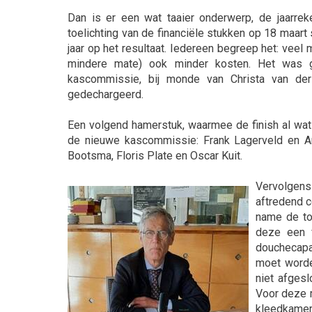
Dan is er een wat taaier onderwerp, de jaarreke
toelichting van de financiële stukken op 18 maar
jaar op het resultaat. Iedereen begreep het: veel
mindere mate) ook minder kosten. Het was g
kascommissie, bij monde van Christa van der
gedechargeerd.
Een volgend hamerstuk, waarmee de finish al wat
de nieuwe kascommissie: Frank Lagerveld en A
Bootsma, Floris Plate en Oscar Kuit.
Vervolgens 
aftredend 
name de to
deze een f
douchecapac
moet worde
niet afges
Voor deze m
kleedkamers