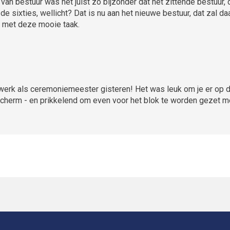
an bestuur was het juist zo bijzonder dat het zittende bestuur,
de sixties, wellicht? Dat is nu aan het nieuwe bestuur, dat zal 
r met deze mooie taak.
e werk als ceremoniemeester gisteren! Het was leuk om je er op d
herm - en prikkelend om even voor het blok te worden gezet met