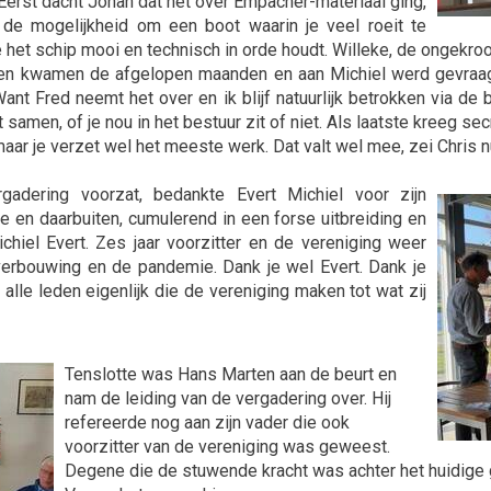
 Eerst dacht Johan dat het over Empacher-materiaal ging,
de mogelijkheid om een boot waarin je veel roeit te
het schip mooi en technisch in orde houdt. Willeke, de ongekroo
ekken kwamen de afgelopen maanden en aan Michiel werd gevraa
 Want Fred neemt het over en ik blijf natuurlijk betrokken via
amen, of je nou in het bestuur zit of niet. Als laatste kreeg secr
maar je verzet wel het meeste werk. Dat valt wel mee, zei Chris nuc
gadering voorzat, bedankte Evert Michiel voor zijn
en daarbuiten, cumulerend in een forse uitbreiding en
hiel Evert. Zes jaar voorzitter en de vereniging weer
 verbouwing en de pandemie. Dank je wel Evert. Dank je
alle leden eigenlijk die de vereniging maken tot wat zij
Tenslotte was Hans Marten aan de beurt en
nam de leiding van de vergadering over. Hij
refereerde nog aan zijn vader die ook
voorzitter van de vereniging was geweest.
Degene die de stuwende kracht was achter het huidige