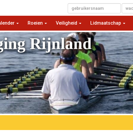
▼
alender
Roeien
Veiligheid
Lidmaatschap
ging Rijnland