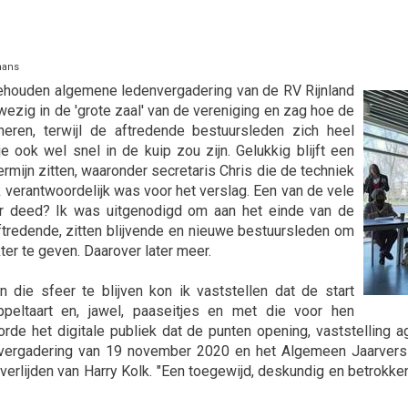
mans
ehouden algemene ledenvergadering van de RV Rijnland
nwezig in de 'grote zaal' van de vereniging en zag hoe de
neren, terwijl de aftredende bestuursleden zich heel
e ook wel snel in de kuip zou zijn. Gelukkig blijft een
rmijn zitten, waaronder secretaris Chris die de techniek
k verantwoordelijk was voor het verslag. Een van de vele
daar deed? Ik was uitgenodigd om aan het einde van de
aftredende, zitten blijvende en nieuwe bestuursleden om
er te geven. Daarover later meer.
die sfeer te blijven kon ik vaststellen dat de start
ppeltaart en, jawel, paaseitjes en met die voor hen
rde het digitale publiek dat de punten opening, vaststelling
 de vergadering van 19 november 2020 en het Algemeen Jaarve
 overlijden van Harry Kolk. "Een toegewijd, deskundig en betro