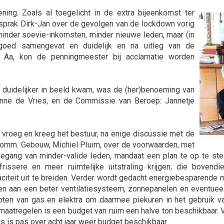
ning. Zoals al toegelicht in de extra bijeenkomst ter
t sprak Dirk-Jan over de gevolgen van de lockdown vorig
 minder soevie-inkomsten, minder nieuwe leden, maar (in
oed samengevat en duidelijk en na uitleg van de
 Aa, kon de penningmeester bij acclamatie worden
 duidelijker in beeld kwam, was de (her)benoeming van
nne de Vries, en de Commissie van Beroep: Jannetje
vroeg en kreeg het bestuur, na enige discussie met de
comm. Gebouw, Michiel Pluim, over de voorwaarden, met
egang van minder-valide leden, mandaat een plan te op te s
rissere en meer ruimtelijke uitstraling krijgen, die boven
iteit uit te breiden. Verder wordt gedacht energiebesparende 
n aan een beter ventilatiesysteem, zonnepanelen en eventue
loten van gas en elektra om daarmee piekuren in het gebruik 
aatregelen is een budget van ruim een halve ton beschikbaar. 
 is pas over acht jaar weer budget beschikbaar.