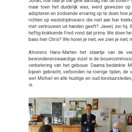
Johan, hoe haal je die gele aanslag van de boten?
maar toen het duidelijk was, werd gewezen op 
adopteren en zodoende ervaring op te doen hoe je 
richten op wedstrijdroeiers die niet aan hun tr
met vertrouwen uit handen geeft? Jawel, zei hij.
heftig knikkende Fred vond dat prima. We doen het s
baas hier Chris? We horen je niet, we zien je niet, 
Alvorens Hans-Marten het staartje van de ver
bewonderenswaardige inzet in de bouwcommissie 
verbetering van het gebouw. Daarna bedankte Mic
bijeen gebracht, verbonden na roerige tijden, de
wel Michiel en alle huidige en oud-bestuursleden, 
is.