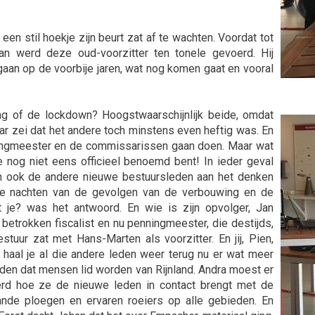
en stil hoekje zijn beurt zat af te wachten. Voordat tot
an werd deze oud-voorzitter ten tonele gevoerd. Hij
gaan op de voorbije jaren, wat nog komen gaat en vooral
g of de lockdown? Hoogstwaarschijnlijk beide, omdat
ar zei dat het andere toch minstens even heftig was. En
ningmeester en de commissarissen gaan doen. Maar wat
l je nog niet eens officieel benoemd bent! In ieder geval
den ook de andere nieuwe bestuursleden aan het denken
loze nachten van de gevolgen van de verbouwing en de
t je? was het antwoord. En wie is zijn opvolger, Jan
betrokken fiscalist en nu penningmeester, die destijds,
stuur zat met Hans-Marten als voorzitter. En jij, Pien,
e haal je al die andere leden weer terug nu er wat meer
eden dat mensen lid worden van Rijnland. Andra moest er
rd hoe ze de nieuwe leden in contact brengt met de
aande ploegen en ervaren roeiers op alle gebieden. En