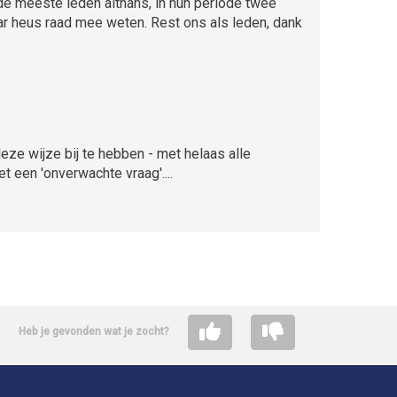
 de meeste leden althans, in hun periode twee
daar heus raad mee weten. Rest ons als leden, dank
eze wijze bij te hebben - met helaas alle
 een 'onverwachte vraag'....
Heb je gevonden wat je zocht?