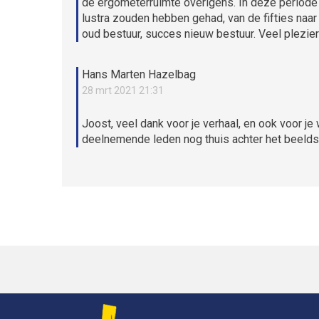
de ergometerruimte overigens. In deze periode v
lustra zouden hebben gehad, van de fifties naar 
oud bestuur, succes nieuw bestuur. Veel plezie
Hans Marten Hazelbag
28 mrt 2021 21:31
Joost, veel dank voor je verhaal, en ook voor j
deelnemende leden nog thuis achter het beeldsc