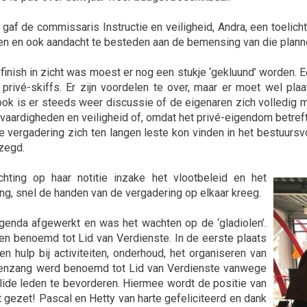
gaf de commissaris Instructie en veiligheid, Andra, een toelicht
en en ook aandacht te besteden aan de bemensing van die plann
finish in zicht was moest er nog een stukje ‘gekluund’ worden. 
privé-skiffs. Er zijn voordelen te over, maar er moet wel pla
ok is er steeds weer discussie of de eigenaren zich volledig 
 vaardigheden en veiligheid of, omdat het privé-eigendom betre
 vergadering zich ten langen leste kon vinden in het bestuursvoo
zegd.
hting op haar notitie inzake het vlootbeleid en het
ng, snel de handen van de vergadering op elkaar kreeg.
nda afgewerkt en was het wachten op de ‘gladiolen’.
n benoemd tot Lid van Verdienste. In de eerste plaats
en hulp bij activiteiten, onderhoud, het organiseren van
enzang werd benoemd tot Lid van Verdienste vanwege
alide leden te bevorderen. Hiermee wordt de positie van
 gezet! Pascal en Hetty van harte gefeliciteerd en dank