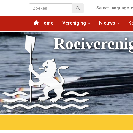
Select Language
Home
Vereniging
Nieuws
K
Roeivereni