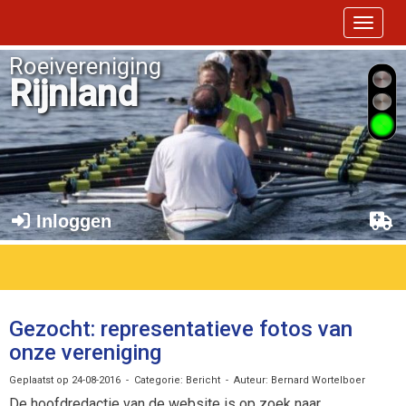
Toggle 
Roeivereniging
Rijnland
Inloggen
Gezocht: representatieve fotos van
onze vereniging
Geplaatst op 24-08-2016 - Categorie: Bericht - Auteur: Bernard Wortelboer
De hoofdredactie van de website is op zoek naar