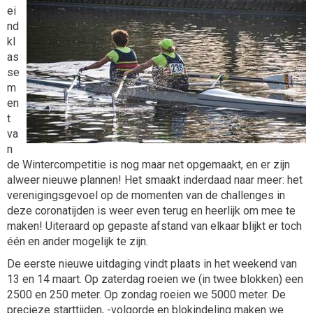
ei
nd
kl
as
se
m
en
t
va
n
de Wintercompetitie is nog maar net opgemaakt, en er zijn
alweer nieuwe plannen! Het smaakt inderdaad naar meer: het
verenigingsgevoel op de momenten van de challenges in
deze coronatijden is weer even terug en heerlijk om mee te
maken! Uiteraard op gepaste afstand van elkaar blijkt er toch
één en ander mogelijk te zijn.
De eerste nieuwe uitdaging vindt plaats in het weekend van
13 en 14 maart. Op zaterdag roeien we (in twee blokken) een
2500 en 250 meter. Op zondag roeien we 5000 meter. De
precieze starttijden, -volgorde en blokindeling maken we