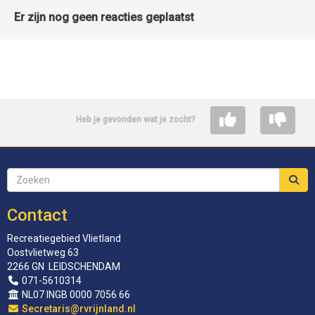
Er zijn nog geen reacties geplaatst
Heb je gevonden wat je zocht?
Contact
Recreatiegebied Vlietland
Oostvlietweg 63
2266 GN LEIDSCHENDAM
071-5610314
NL07 INGB 0000 7056 66
siraterceS
@rvrijnland.nl