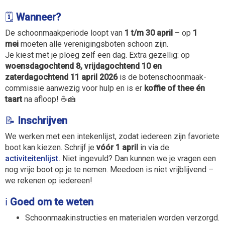
🗓
Wanneer?
De schoonmaakperiode loopt van
1 t/m 30 april
– op
1
mei
moeten alle verenigingsboten schoon zijn.
Je kiest met je ploeg zelf een dag. Extra gezellig: op
woensdagochtend 8, vrijdagochtend 10 en
zaterdagochtend 11 april 2026
is de boten­schoonmaak­
commissie aanwezig voor hulp en is er
koffie of thee én
taart
na afloop! ☕🍰
📝
Inschrijven
We werken met een intekenlijst, zodat iedereen zijn favoriete
boot kan kiezen. Schrijf je
vóór 1 april
in via de
activiteitenlijst.
Niet ingevuld? Dan kunnen we je vragen een
nog vrije boot op je te nemen. Meedoen is niet vrijblijvend –
we rekenen op iedereen!
ℹ️
Goed om te weten
Schoonmaak­instructies en materialen worden verzorgd.