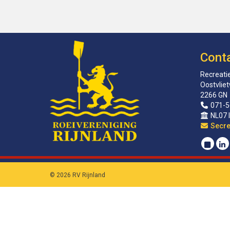
Cont
Recreatie
Oostvlie
2266 GN
071-5
NL07 
sirat
© 2026 RV Rijnland