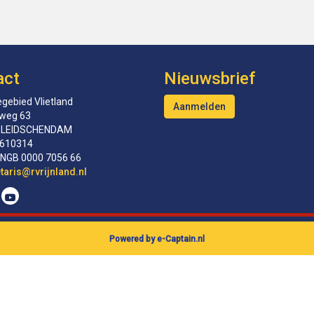
act
Nieuwsbrief
gebied Vlietland
Aanmelden
tweg 63
 LEIDSCHENDAM
610314
INGB 0000 7056 66
erceS
@rvrijnland.nl
Powered by e-Captain.nl