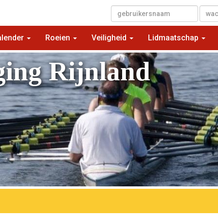
▼
alender
Roeien
Veiligheid
Lidmaatschap
ging Rijnland