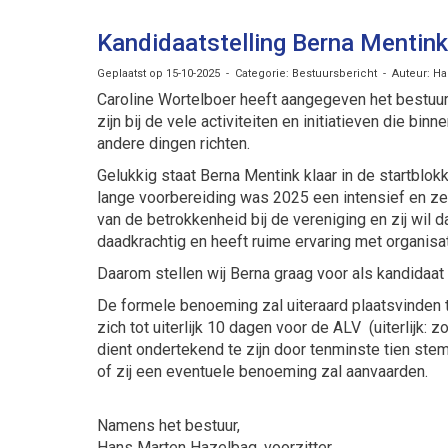
Kandidaatstelling Berna Mentink 
Geplaatst op 15-10-2025 - Categorie: Bestuursbericht - Auteur: 
Caroline Wortelboer heeft aangegeven het bestuur t
zijn bij de vele activiteiten en initiatieven die b
andere dingen richten.
Gelukkig staat Berna Mentink klaar in de startblo
lange voorbereiding was 2025 een intensief en zee
van de betrokkenheid bij de vereniging en zij wil d
daadkrachtig en heeft ruime ervaring met organisati
Daarom stellen wij Berna graag voor als kandidaat 
De formele benoeming zal uiteraard plaatsvinden
zich tot uiterlijk 10 dagen voor de ALV (uiterlijk:
dient ondertekend te zijn door tenminste tien stem
of zij een eventuele benoeming zal aanvaarden.
Namens het bestuur,
Hans Marten Hazelbag, voorzitter