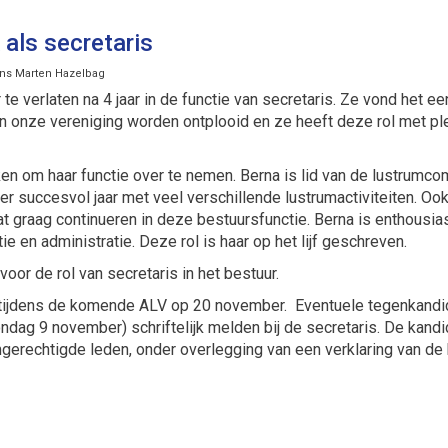
als secretaris
Hans Marten Hazelbag
e verlaten na 4 jaar in de functie van secretaris. Ze vond het 
innen onze vereniging worden ontplooid en ze heeft deze rol met p
kken om haar functie over te nemen. Berna is lid van de lustrumc
r succesvol jaar met veel verschillende lustrumactiviteiten. Oo
at graag continueren in deze bestuursfunctie. Berna is enthousias
e en administratie. Deze rol is haar op het lijf geschreven.
voor de rol van secretaris in het bestuur.
 tijdens de komende ALV op 20 november. Eventuele tegenkandi
 zondag 9 november) schriftelijk melden bij de secretaris. De kandi
gerechtigde leden, onder overlegging van een verklaring van de k