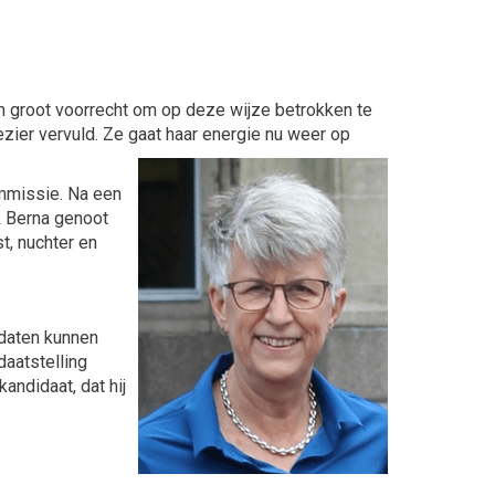
een groot voorrecht om op deze wijze betrokken te
lezier vervuld. Ze gaat haar energie nu weer op
ommissie. Na een
k Berna genoot
t, nuchter en
daten kunnen
daatstelling
andidaat, dat hij