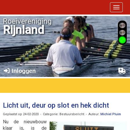
Toggle 
Roeivereniging
Rijnland
Inloggen
Licht uit, deur op slot en hek dicht
Geplaatst op 24-02-2020 - Categorie: Bestuursbericht - Auteur:
Michiel Pluim
Nu de nieuwbouw
klaar is, is de