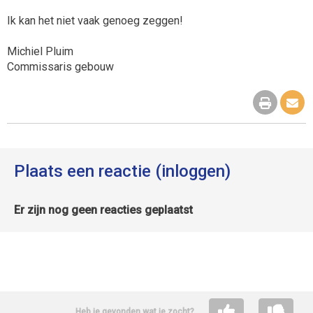
Ik kan het niet vaak genoeg zeggen!
Michiel Pluim
Commissaris gebouw
Plaats een reactie (inloggen)
Er zijn nog geen reacties geplaatst
Heb je gevonden wat je zocht?