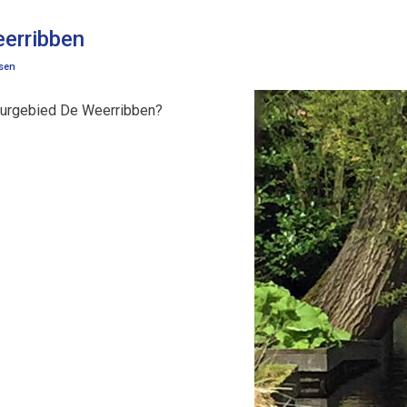
erribben
ssen
uurgebied De Weerribben?