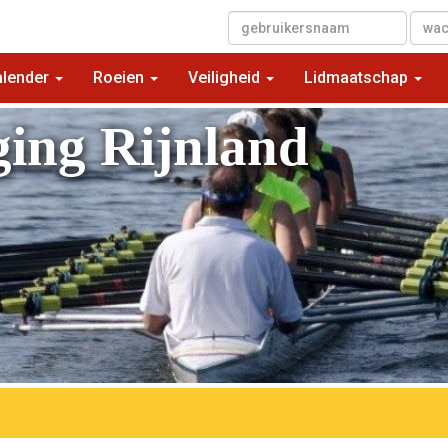
▼
alender
Roeien
Veiligheid
Lidmaatschap
ging Rijnland