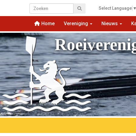
Select Language
Home
Vereniging
Nieuws
K
Roeivereni