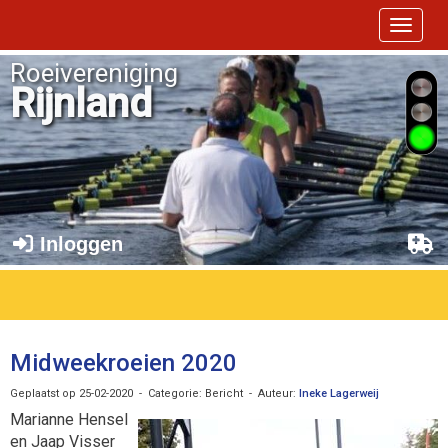
Toggle 
Roeivereniging
Rijnland
Inloggen
Midweekroeien 2020
Geplaatst op 25-02-2020 - Categorie: Bericht - Auteur:
Ineke Lagerweij
Marianne Hensel
en Jaap Visser