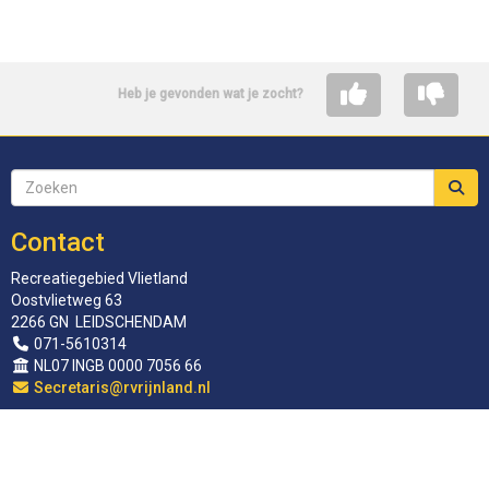
Heb je gevonden wat je zocht?
Contact
Recreatiegebied Vlietland
Oostvlietweg 63
2266 GN LEIDSCHENDAM
071-5610314
NL07 INGB 0000 7056 66
siraterceS
@rvrijnland.nl