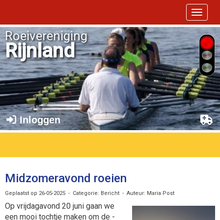
Toggle 
Roeivereniging
Rijnland
Inloggen
Midzomeravond roeien
Geplaatst op 26-05-2025 - Categorie: Bericht - Auteur: Maria Post
Op vrijdagavond 20 juni gaan we
een mooi tochtje maken om de -