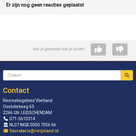
Er zijn nog geen reacties geplaatst
Heb je gevonden wat je zocht?
Contact
Recreatiegebied Vlietland
Oostvlietweg 63
2266 GN LEIDSCHENDAM
071-5610314
NL07 INGB 0000 7056 66
siraterceS
@rvrijnland.nl