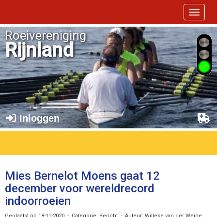
Toggle 
Roeivereniging
Rijnland
Inloggen
Mies Bernelot Moens gaat 12
december voor wereldrecord
indoorroeien
Geplaatst op 18-11-2020 - Categorie: Bericht - Auteur: Willeke van der Weide