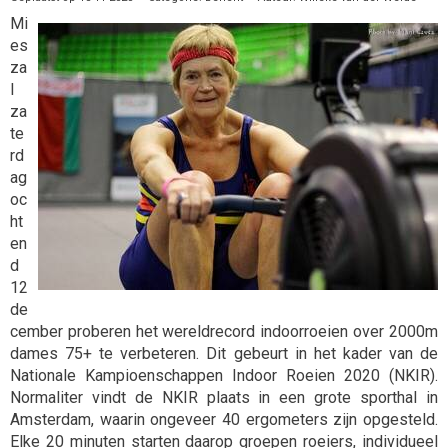
Mi
es
za
l
za
te
rd
ag
oc
ht
en
d
12
de
cember proberen het wereldrecord indoorroeien over 2000m
dames 75+ te verbeteren. Dit gebeurt in het kader van de
Nationale Kampioenschappen Indoor Roeien 2020 (NKIR).
Normaliter vindt de NKIR plaats in een grote sporthal in
Amsterdam, waarin ongeveer 40 ergometers zijn opgesteld.
Elke 20 minuten starten daarop groepen roeiers, individueel