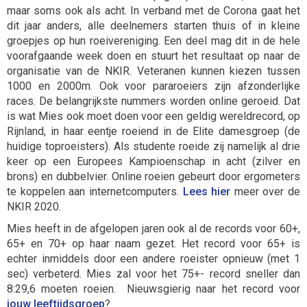
maar soms ook als acht. In verband met de Corona gaat het
dit jaar anders, alle deelnemers starten thuis of in kleine
groepjes op hun roeivereniging. Een deel mag dit in de hele
voorafgaande week doen en stuurt het resultaat op naar de
organisatie van de NKIR. Veteranen kunnen kiezen tussen
1000 en 2000m. Ook voor pararoeiers zijn afzonderlijke
races. De belangrijkste nummers worden online geroeid. Dat
is wat Mies ook moet doen voor een geldig wereldrecord, op
Rijnland, in haar eentje roeiend in de Elite damesgroep (de
huidige toproeisters). Als studente roeide zij namelijk al drie
keer op een Europees Kampioenschap in acht (zilver en
brons) en dubbelvier. Online roeien gebeurt door ergometers
te koppelen aan internetcomputers.
Lees hier
meer over de
NKIR 2020.
Mies heeft in de afgelopen jaren ook al de records voor 60+,
65+ en 70+ op haar naam gezet. Het record voor 65+ is
echter inmiddels door een andere roeister opnieuw (met 1
sec) verbeterd. Mies zal voor het 75+- record sneller dan
8:29,6 moeten roeien. Nieuwsgierig naar het record voor
jouw leeftijdsgroep
?