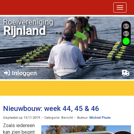
Toggle 
Roeivereniging
Rijnland
Inloggen
Nieuwbouw: week 44, 45 & 46
Geplaatst op 15-11-2019 - Categorie: Bericht - Auteur:
Michiel Pluim
Zoals iedereen
kan zien begint