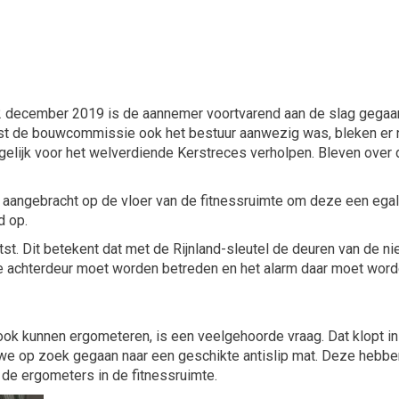
ecember 2019 is de aannemer voortvarend aan de slag gegaan 
st de bouwcommissie ook het bestuur aanwezig was, bleken er n
lijk voor het welverdiende Kerstreces verholpen. Bleven over de
ag aangebracht op de vloer van de fitnessruimte om deze een egal
d op.
atst. Dit betekent dat met de Rijnland-sleutel de deuren van de
e achterdeur moet worden betreden en het alarm daar moet word
ook kunnen ergometeren, is een veelgehoorde vraag. Dat klopt in
we op zoek gegaan naar een geschikte antislip mat. Deze hebbe
de ergometers in de fitnessruimte.