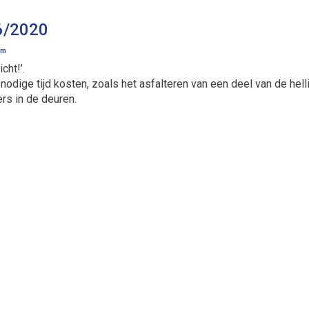
6/2020
im
cht!’.
nodige tijd kosten, zoals het asfalteren van een deel van de helli
ers in de deuren.