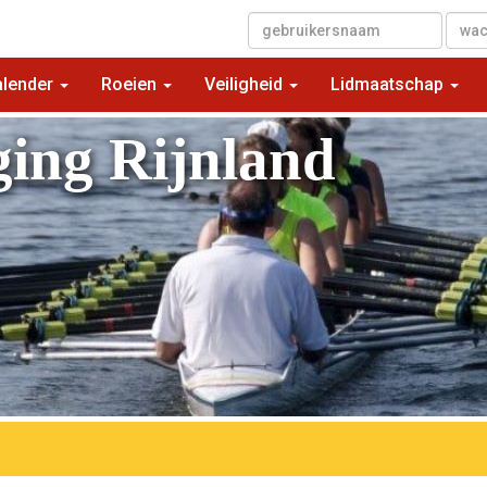
▼
alender
Roeien
Veiligheid
Lidmaatschap
ging Rijnland