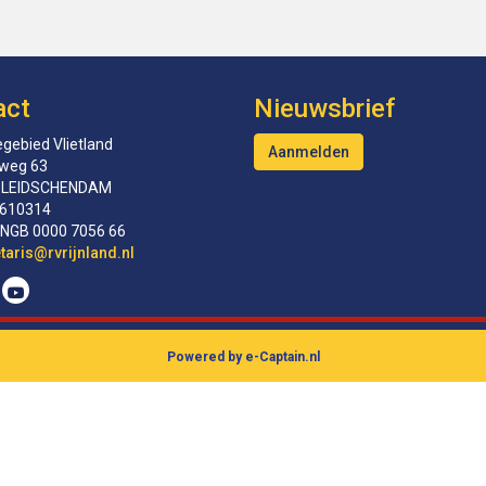
act
Nieuwsbrief
gebied Vlietland
Aanmelden
tweg 63
 LEIDSCHENDAM
610314
INGB 0000 7056 66
erceS
@rvrijnland.nl
Powered by e-Captain.nl