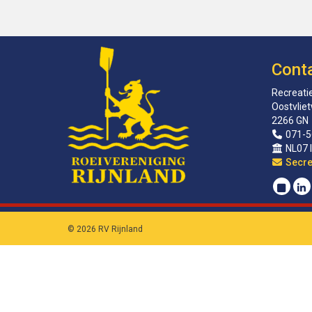
Cont
Recreatie
Oostvlie
2266 GN
071-5
NL07 
sirat
© 2026 RV Rijnland