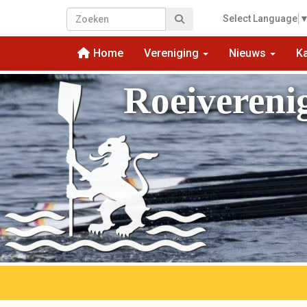
Select Language
Home
Vereniging
Nieuws
K
Roeivereni