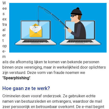
W
ee
s
ex
tra
al
er
t
op
e-
m
ails die afkomstig lijken te komen van bekende personen
binnen onze vereniging, maar in werkelijkheid door oplichters
zijn verstuurd. Deze vorm van fraude noemen we
'Spearphishing'
.
Hoe gaan ze te werk?
Criminelen doen vooraf onderzoek. Ze gebruiken echte
namen van bestuursleden en ontvangers, waardoor de mail
zeer persoonlijk en betrouwbaar overkomt.
De e-mail begint