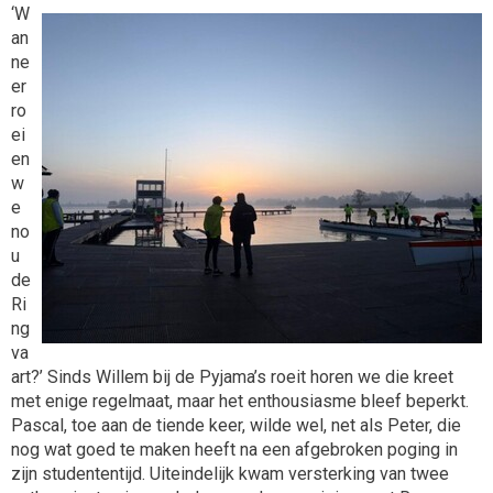
‘W
an
ne
er
ro
ei
en
w
e
no
u
de
Ri
ng
va
art?’ Sinds Willem bij de Pyjama’s roeit horen we die kreet
met enige regelmaat, maar het enthousiasme bleef beperkt.
Pascal, toe aan de tiende keer, wilde wel, net als Peter, die
nog wat goed te maken heeft na een afgebroken poging in
zijn studententijd. Uiteindelijk kwam versterking van twee