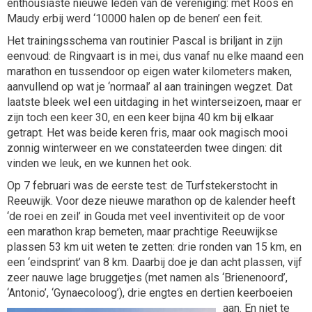
enthousiaste nieuwe leden van de vereniging: met Roos en
Maudy erbij werd ‘10000 halen op de benen’ een feit.
Het trainingsschema van routinier Pascal is briljant in zijn
eenvoud: de Ringvaart is in mei, dus vanaf nu elke maand een
marathon en tussendoor op eigen water kilometers maken,
aanvullend op wat je ‘normaal’ al aan trainingen wegzet. Dat
laatste bleek wel een uitdaging in het winterseizoen, maar er
zijn toch een keer 30, en een keer bijna 40 km bij elkaar
getrapt. Het was beide keren fris, maar ook magisch mooi
zonnig winterweer en we constateerden twee dingen: dit
vinden we leuk, en we kunnen het ook.
Op 7 februari was de eerste test: de Turfstekerstocht in
Reeuwijk. Voor deze nieuwe marathon op de kalender heeft
‘de roei en zeil’ in Gouda met veel inventiviteit op de voor
een marathon krap bemeten, maar prachtige Reeuwijkse
plassen 53 km uit weten te zetten: drie ronden van 15 km, en
een ‘eindsprint’ van 8 km. Daarbij doe je dan acht plassen, vijf
zeer nauwe lage bruggetjes (met namen als ‘Brienenoord’,
‘Antonio’, ‘Gynaecoloog’),
drie engtes en dertien keerboeien
aan. En niet te