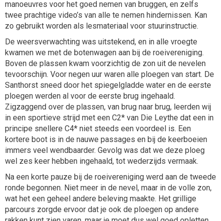
manoeuvres voor het goed nemen van bruggen, en zelfs
twee prachtige video’s van alle te nemen hindernissen. Kan
zo gebruikt worden als lesmateriaal voor stuurinstructie.
De weersverwachting was uitstekend, en in alle vroegte
kwamen we met de botenwagen aan bij de roeivereniging.
Boven de plassen kwam voorzichtig de zon uit de nevelen
tevoorschijn. Voor negen uur waren alle ploegen van start. De
Santhorst sneed door het spiegelgladde water en de eerste
ploegen werden al voor de eerste brug ingehaald.
Zigzaggend over de plassen, van brug naar brug, leerden wij
in een sportieve strijd met een C2* van Die Leythe dat een in
principe snellere C4* niet steeds een voordeel is. Een
kortere boot is in de nauwe passages en bij de keerboeien
immers veel wendbaarder. Gevolg was dat we deze ploeg
wel zes keer hebben ingehaald, tot wederzijds vermaak.
Na een korte pauze bij de roeivereniging werd aan de tweede
ronde begonnen. Niet meer in de nevel, maar in de volle zon,
wat het een geheel andere beleving maakte. Het grillige
parcours zorgde ervoor dat je ook de ploegen op andere
rakken kunt zien varen, maar je moet dus wel goed opletten