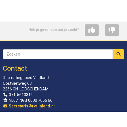
Heb je gevonden wat je zocht?
Contact
Recreatiegebied Vlietland
Oostvlietweg 63
2266 GN LEIDSCHENDAM
071-5610314
NL07 INGB 0000 7056 66
siraterceS
@rvrijnland.nl