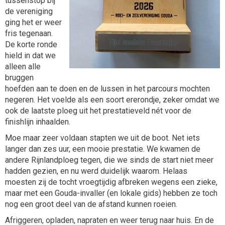
tussenstop bij
de vereniging
ging het er weer
fris tegenaan.
De korte ronde
hield in dat we
alleen alle
bruggen
hoefden aan te doen en de lussen in het parcours mochten
negeren. Het voelde als een soort ererondje, zeker omdat we
ook de laatste ploeg uit het prestatieveld nét voor de
finishlijn inhaalden.
Moe maar zeer voldaan stapten we uit de boot. Net iets
langer dan zes uur, een mooie prestatie. We kwamen de
andere Rijnlandploeg tegen, die we sinds de start niet meer
hadden gezien, en nu werd duidelijk waarom. Helaas
moesten zij de tocht vroegtijdig afbreken wegens een zieke,
maar met een Gouda-invaller (en lokale gids) hebben ze toch
nog een groot deel van de afstand kunnen roeien.
Afriggeren, opladen, napraten en weer terug naar huis. En de