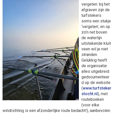
vergeten: bij het
afgraven zijn de
turfstekers
soms een stukje
‘vergeten’, en op
zo’n net boven
de waterlijn
uitstekende kluit
veen wil je niet
stranden.
Gelukkig heeft
de organisatie
alles uitgebreid
gedocumenteer
d op de website
(
www.turfsteker
stocht.nl
), met
routeboeken
(voor elke
windrichting is een afzonderlijke route bedacht!), aanbevolen