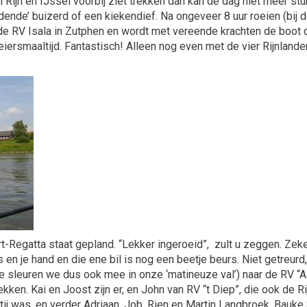
Rijn en IJssel voorbij ziet trekken dan kan de dag niet meer s
nde’ buizerd of een kiekendief. Na ongeveer 8 uur roeien (bij de
j de RV Isala in Zutphen en wordt met vereende krachten de boot 
iersmaaltijd. Fantastisch! Alleen nog even met de vier Rijnland
rt-Regatta staat gepland. “Lekker ingeroeid”, zult u zeggen. Zeke
 en je hand en die ene bil is nog een beetje beurs. Niet getreurd
e sleuren we dus ook mee in onze ‘matineuze val’) naar de RV “
ken. Kai en Joost zijn er, en John van RV “t Diep”, die ook de 
rtij was, en verder Adriaan, Job, Rien en Martin Langbroek. Bauke