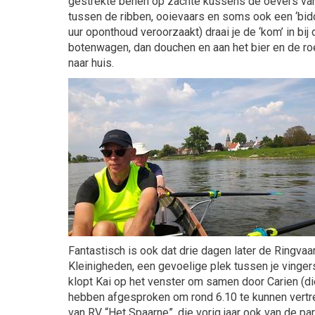
gestrekte benen op zachte kussens de oevers van 
tussen de ribben, ooievaars en soms ook een ‘bidde
uur oponthoud veroorzaakt) draai je de ‘kom’ in bi
botenwagen, dan douchen en aan het bier en de roe
naar huis.
Fantastisch is ook dat drie dagen later de Ringvaa
Kleinigheden, een gevoelige plek tussen je vingers
klopt Kai op het venster om samen door Carien (di
hebben afgesproken om rond 6.10 te kunnen vertrek
van RV “Het Spaarne”, die vorig jaar ook van de pa