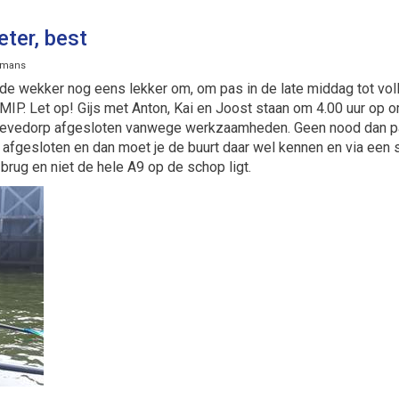
eter, best
ijmans
 de wekker nog eens lekker om, om pas in de late middag tot volle
IP. Let op! Gijs met Anton, Kai en Joost staan om 4.00 uur op o
hoevedorp afgesloten vanwege werkzaamheden. Geen nood dan pa
ok afgesloten en dan moet je de buurt daar wel kennen en via ee
brug en niet de hele A9 op de schop ligt.