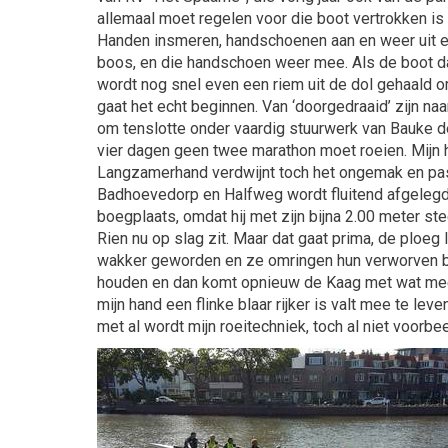
allemaal moet regelen voor die boot vertrokken is
Handen insmeren, handschoenen aan en weer uit en al
boos, en die handschoen weer mee. Als de boot dan 
wordt nog snel even een riem uit de dol gehaald 
gaat het echt beginnen. Van ‘doorgedraaid’ zijn na
om tenslotte onder vaardig stuurwerk van Bauke de 
vier dagen geen twee marathon moet roeien. Mijn hand
Langzamerhand verdwijnt toch het ongemak en pass
Badhoevedorp en Halfweg wordt fluitend afgelegd. W
boegplaats, omdat hij met zijn bijna 2.00 meter st
Rien nu op slag zit. Maar dat gaat prima, de ploeg 
wakker geworden en ze omringen hun verworven bezi
houden en dan komt opnieuw de Kaag met wat meer 
mijn hand een flinke blaar rijker is valt mee te leven
met al wordt mijn roeitechniek, toch al niet voorbe