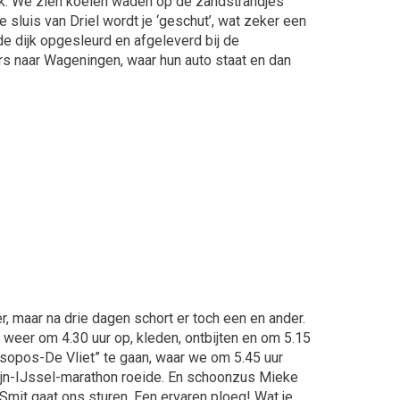
tuk. We zien koeien waden op de zandstrandjes
 sluis van Driel wordt je ‘geschut’, wat zeker een
de dijk opgesleurd en afgeleverd bij de
ers naar Wageningen, waar hun auto staat en dan
r, maar na drie dagen schort er toch een en ander.
, weer om 4.30 uur op, kleden, ontbijten en om 5.15
Asopos-De Vliet” te gaan, waar we om 5.45 uur
Rijn-IJssel-marathon roeide. En schoonzus Mieke
 Smit gaat ons sturen. Een ervaren ploeg! Wat je