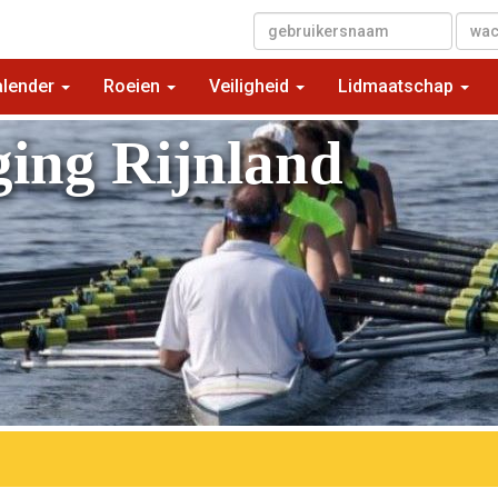
▼
alender
Roeien
Veiligheid
Lidmaatschap
ging Rijnland