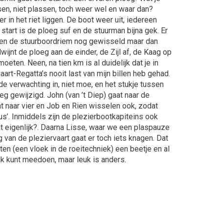
sen, niet plassen, toch weer wel en waar dan?
 in het riet liggen. De boot weer uit, iedereen
tart is de ploeg suf en de stuurman bijna gek. Er
- en de stuurboordriem nog gewisseld maar dan
ijnt de ploeg aan de einder, de Zijl af, de Kaag op
ten. Neen, na tien km is al duidelijk dat je in
aart-Regatta’s nooit last van mijn billen heb gehad.
 verwachting in, niet moe, en het stukje tussen
g gewijzigd. John (van ’t Diep) gaat naar de
at naar vier en Job en Rien wisselen ook, zodat
ius’. Inmiddels zijn de plezierbootkapiteins ook
t eigenlijk?. Daarna Lisse, waar we een plaspauze
an de pleziervaart gaat er toch iets knagen. Dat
zitten (een vloek in de roeitechniek) een beetje en al
ijk kunt meedoen, maar leuk is anders.