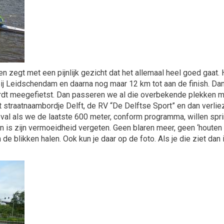
en zegt met een pijnlijk gezicht dat het allemaal heel goed gaat. 
bij Leidschendam en daarna nog maar 12 km tot aan de finish. Dank 
wordt meegefietst. Dan passeren we al die overbekende plekken m
het straatnaambordje Delft, de RV “De Delftse Sport” en dan ver
al als we de laatste 600 meter, conform programma, willen spri
 is zijn vermoeidheid vergeten. Geen blaren meer, geen ‘houten re
e blikken halen. Ook kun je daar op de foto. Als je die ziet dan