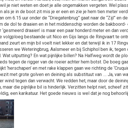
 wil je niet weten en doet je alle ongemakken vergeten. Wel plas
s je in de boot zit mis je er een en zie je hem tien meter verder
om 6.15 uur onder de “Driegatenbrug” gaat naar de “Zijl” en de s
om de dol te draaien en in het middenschip worden de bakboord
ar ‘gesmeerd draaien’ is maar een paar honderd meter en dan verdw
volgploeg bestaande uit Nico en Gijs langs de Ringvaart te ontmoe
 zeurt en mijn bil voelt niet lekker en dat terwijl ik in 17 Ringv
eren we Weteringbrug, Aalsmeer en bij Schiphol ben ik, tegen de
at uitputting? En wat pijnlijke billen? Na Halfweg wordt de ploe
eeds tegen de rigger van de roeier achter hem botst. De boeg ga
lijkt ‘herschapen’ en met rake klappen gaan we richting de ‘Cruqu
t met grote golven en deining als substituut van …. Ja, van wa
wind tegen dan verwacht. We redden het, maar door de deining v
, maar die pijnlijke bil is hinderlijk. Verzitten helpt niet, scheef 
eldig, een karikatuur. Het goede nieuws is wel dat je nog behoorl