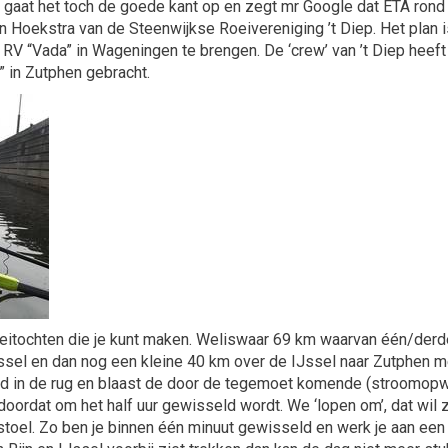
at het toch de goede kant op en zegt mr Google dat ETA rond 6.
oekstra van de Steenwijkse Roeivereniging ’t Diep. Het plan is
e RV “Vada” in Wageningen te brengen. De ‘crew’ van ’t Diep heeft
 in Zutphen gebracht.
oeitochten die je kunt maken. Weliswaar 69 km waarvan één/derd
IJssel en dan nog een kleine 40 km over de IJssel naar Zutphen 
eld in de rug en blaast de door de tegemoet komende (stroomop
 doordat om het half uur gewisseld wordt. We ‘lopen om’, dat wil
stoel. Zo ben je binnen één minuut gewisseld en werk je aan ee