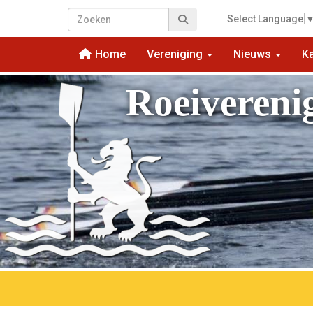
Select Language
Home
Vereniging
Nieuws
K
Roeivereni