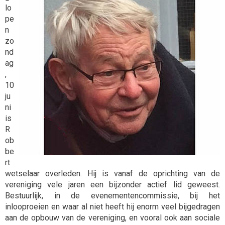
lo
pe
n
zo
nd
ag
,
10
ju
ni
is
R
ob
be
rt
wetselaar overleden. Hij is vanaf de oprichting van de
vereniging vele jaren een bijzonder actief lid geweest.
Bestuurlijk, in de evenementencommissie, bij het
inlooproeien en waar al niet heeft hij enorm veel bijgedragen
aan de opbouw van de vereniging, en vooral ook aan sociale