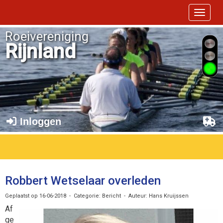
Toggle 
Roeivereniging
Rijnland
Inloggen
Robbert Wetselaar overleden
Geplaatst op 16-06-2018 - Categorie: Bericht - Auteur: Hans Kruijssen
Af
ge