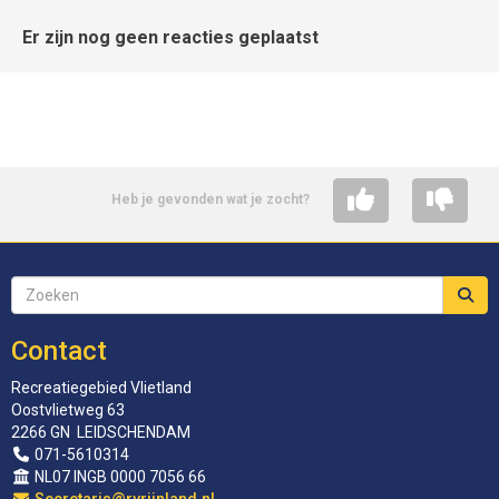
Er zijn nog geen reacties geplaatst
Heb je gevonden wat je zocht?
Contact
Recreatiegebied Vlietland
Oostvlietweg 63
2266 GN LEIDSCHENDAM
071-5610314
NL07 INGB 0000 7056 66
siraterceS
@rvrijnland.nl